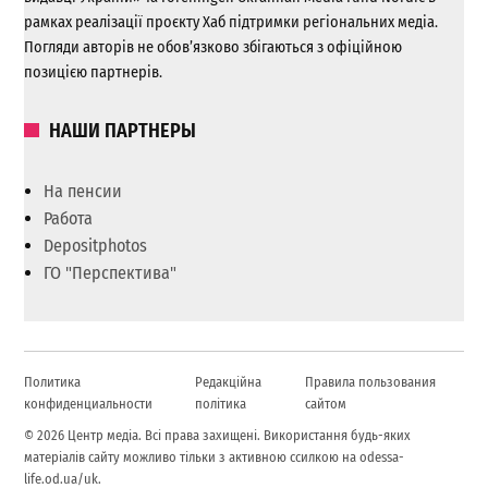
рамках реалізації проєкту Хаб підтримки регіональних медіа.
Погляди авторів не обов’язково збігаються з офіційною
позицією партнерів.
НАШИ ПАРТНЕРЫ
На пенсии
Работа
Depositphotos
ГО "Перспектива"
Политика
Редакційна
Правила пользования
конфиденциальности
політика
сайтом
© 2026 Центр медіа. Всі права захищені. Використання будь-яких
матеріалів сайту можливо тільки з активною ссилкою на odessa-
life.od.ua/uk.