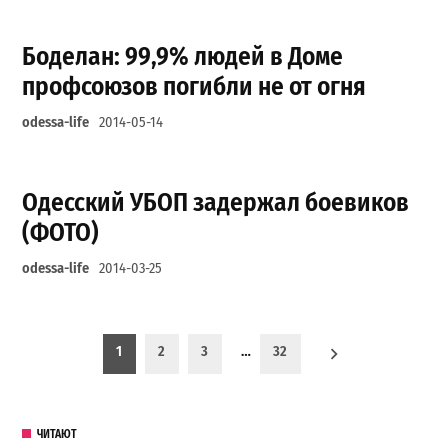
Боделан: 99,9% людей в Доме
профсоюзов погибли не от огня
odessa-life
2014-05-14
Одесский УБОП задержал боевиков
(ФОТО)
odessa-life
2014-03-25
Пагинация записей
1
2
3
…
32
ЧИТАЮТ