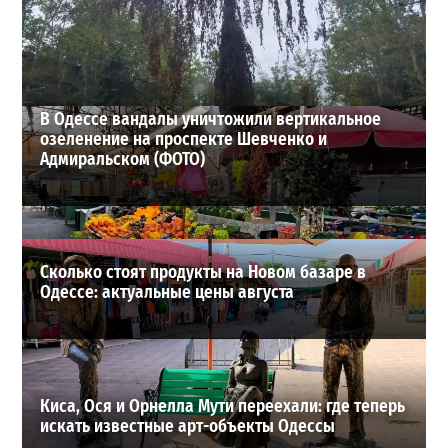
экономить воду
2
2026-07-29
ВИБОР РЕДАКЦИИ
В Одессе вандалы уничтожили вертикальное
озеленение на проспекте Шевченко и
Адмиральском (ФОТО)
Сколько стоят продукты на Новом базаре в
Одессе: актуальные цены августа
Киса, Ося и Орнелла Мути переехали: где теперь
искать известные арт-объекты Одессы