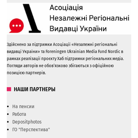
Здійснено за підтримки Асоціації «Незалежні регіональні
видавці України» та Foreningen Ukrainian Media Fund Nordic в
рамках реалізації проєкту Хаб підтримки регіональних медіа.
Погляди авторів не обов’язково збігаються з офіційною
позицією партнерів.
НАШИ ПАРТНЕРЫ
На пенсии
Работа
Depositphotos
ГО "Перспектива"