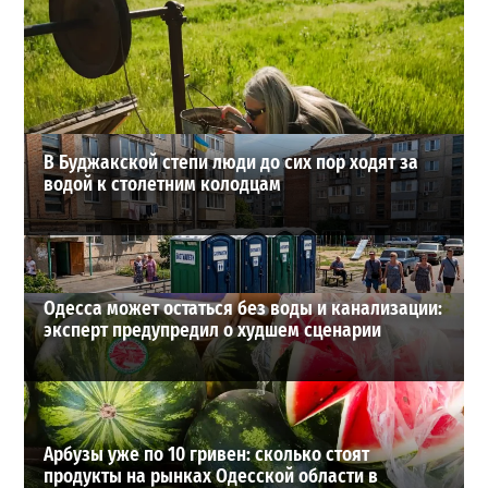
Днестр рекордно обмелел: одесситов просят срочно
экономить воду
2
2026-07-29
ВИБОР РЕДАКЦИИ
В Буджакской степи люди до сих пор ходят за
водой к столетним колодцам
Одесса может остаться без воды и канализации:
эксперт предупредил о худшем сценарии
Арбузы уже по 10 гривен: сколько стоят
продукты на рынках Одесской области в