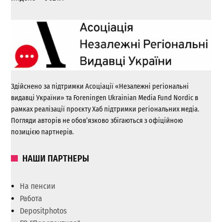
Здійснено за підтримки Асоціації «Незалежні регіональні
видавці України» та Foreningen Ukrainian Media Fund Nordic в
рамках реалізації проєкту Хаб підтримки регіональних медіа.
Погляди авторів не обов’язково збігаються з офіційною
позицією партнерів.
НАШИ ПАРТНЕРЫ
На пенсии
Работа
Depositphotos