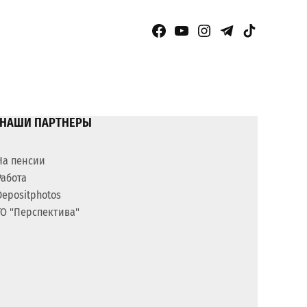
Facebook Page
YouTube
Instagram
Telegram
TikTok
НАШИ ПАРТНЕРЫ
На пенсии
Работа
Depositphotos
ГО "Перспектива"