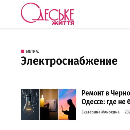
Перейти к содержанию
Одеське
життя
МЕТКА:
электроснабжение
Ремонт в Черн
Одессе: где не 
Екатерина Манохина
20