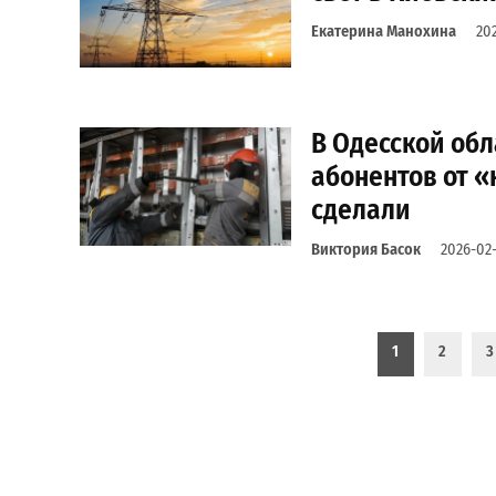
Екатерина Манохина
20
В Одесской обл
абонентов от «
сделали
Виктория Басок
2026-02-
Пагинация записей
1
2
3