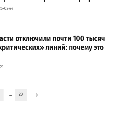
26-02-24
асти отключили почти 100 тысяч
критических» линий: почему это
21
…
23