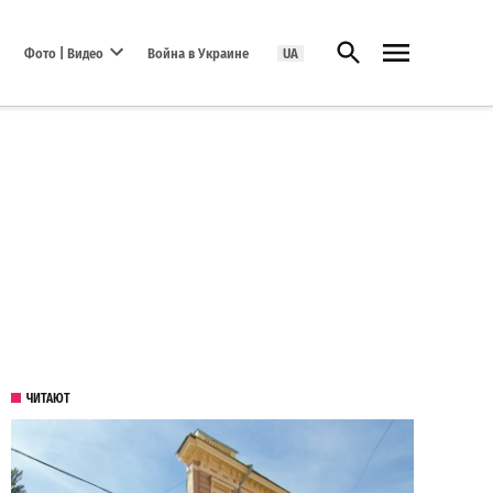
Открыть поиск
Фото | Видео
Война в Украине
UA
Open dropdown menu
ЧИТАЮТ