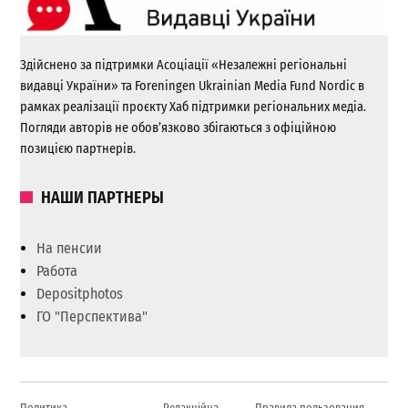
Здійснено за підтримки Асоціації «Незалежні регіональні
видавці України» та Foreningen Ukrainian Media Fund Nordic в
рамках реалізації проєкту Хаб підтримки регіональних медіа.
Погляди авторів не обов’язково збігаються з офіційною
позицією партнерів.
НАШИ ПАРТНЕРЫ
На пенсии
Работа
Depositphotos
ГО "Перспектива"
Политика
Редакційна
Правила пользования