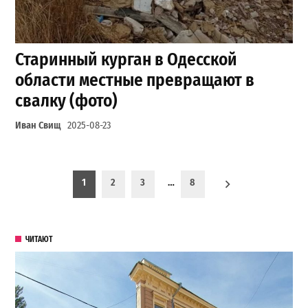
Старинный курган в Одесской
области местные превращают в
свалку (фото)
Иван Свищ
2025-08-23
Пагинация записей
1
2
3
…
8
ЧИТАЮТ