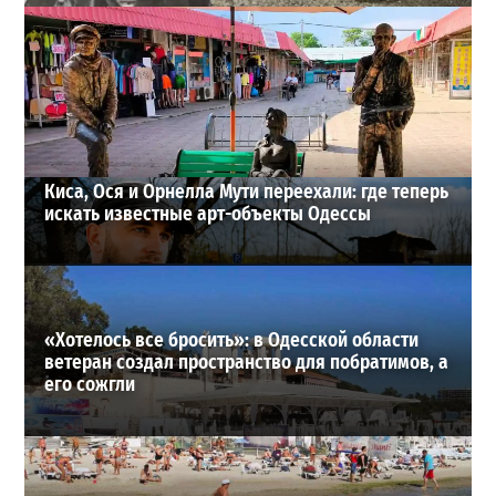
Полковник ВСУ рассказал, выдержит ли Одесса
новое наступление
2
27-07-2026 в 11:19
ВИБОР РЕДАКЦИИ
Киса, Ося и Орнелла Мути переехали: где теперь
искать известные арт-объекты Одессы
«Хотелось все бросить»: в Одесской области
ветеран создал пространство для побратимов, а
его сожгли