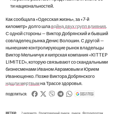
ти национальностей.
Как сообщала «Одесская жизнь», за «7-й
километр» долго шла
война двух групп влияния
.
С одной стороны — Виктор Добрянский и бывший
совладелец рынка Денис Волошин. С другой —
нынешние контролирующие рынок владельцы
Виктор Мельничук и кипрская компания «KITTEP
LIMITED», которую связывают со скандальными
бизнесменами Иваном Аврамовым и Юрием
Иванющенко. Позже Виктора Добрянского
нашли мертвым
на Трассе здоровья.
ПОДЕЛИТЬСЯ:
,
,
,
МЕТКИ:
7 километр
Промтоварный рынок
рынок
Фоторепортаж