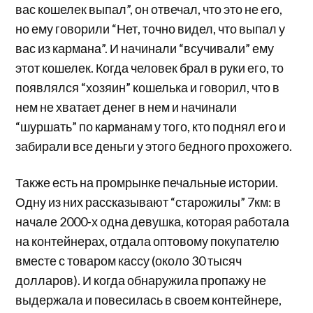
вас кошелек выпал”, он отвечал, что это не его,
но ему говорили “Нет, точно видел, что выпал у
вас из кармана”. И начинали “всучивали” ему
этот кошелек. Когда человек брал в руки его, то
появлялся “хозяин” кошелька и говорил, что в
нем не хватает денег в нем и начинали
“шуршать” по карманам у того, кто поднял его и
забирали все деньги у этого бедного прохожего.
Также есть на промрынке печальные истории.
Одну из них рассказывают “старожилы” 7км: в
начале 2000-х одна девушка, которая работала
на контейнерах, отдала оптовому покупателю
вместе с товаром кассу (около 30 тысяч
долларов). И когда обнаружила пропажу не
выдержала и повесилась в своем контейнере,