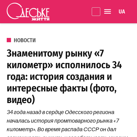
Перейти к содержанию
Language 
Одеське
життя
ОПУБЛИКОВАНО В
НОВОСТИ
Знаменитому рынку «7
километр» исполнилось 34
года: история создания и
интересные факты (фото,
видео)
34 года назад в сердце Одесского региона
началась история промтоварного рынка «7
километр». Во время распада СССР он дал