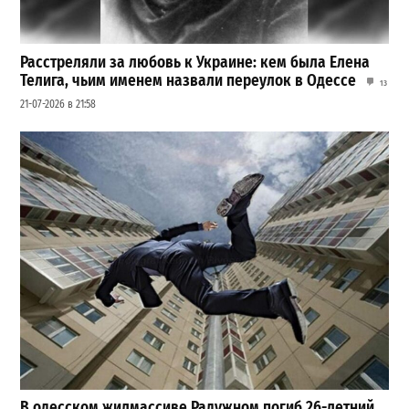
Расстреляли за любовь к Украине: кем была Елена
Телига, чьим именем назвали переулок в Одессе
13
21-07-2026 в 21:58
В одесском жилмассиве Радужном погиб 26-летний