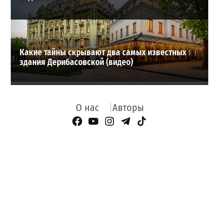
Какие тайны скрывают два самых известных
здания Дерибасовской (видео)
О нас
Авторы
Facebook Page
YouTube
Instagram
Telegram
TikTok