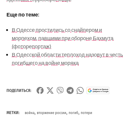
Еще по теме:
В Одессе простились со снайпером и
морпехом, павшими при обороне Бахмута
(фоторепортаж)
В Одесской области теплоход назовут в честь
погибшего на войне моряка
ПОДЕЛИТЬСЯ:
,
,
,
МЕТКИ:
война
вторжение россии
погиб
потери