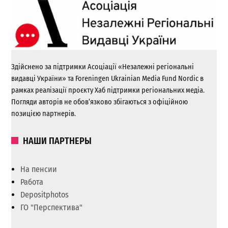
Здійснено за підтримки Асоціації «Незалежні регіональні
видавці України» та Foreningen Ukrainian Media Fund Nordic в
рамках реалізації проєкту Хаб підтримки регіональних медіа.
Погляди авторів не обов’язково збігаються з офіційною
позицією партнерів.
НАШИ ПАРТНЕРЫ
На пенсии
Работа
Depositphotos
ГО "Перспектива"