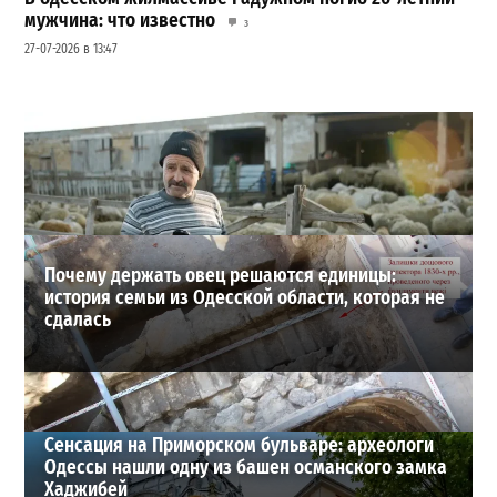
мужчина: что известно
3
27-07-2026 в 13:47
Шезлонги, бунгало и VIP-зоны: сколько придется
заплатить за отдых в Аркадии
3
21-07-2026 в 19:23
ВИБОР РЕДАКЦИИ
Почему держать овец решаются единицы:
история семьи из Одесской области, которая не
сдалась
Сенсация на Приморском бульваре: археологи
Одессы нашли одну из башен османского замка
Хаджибей