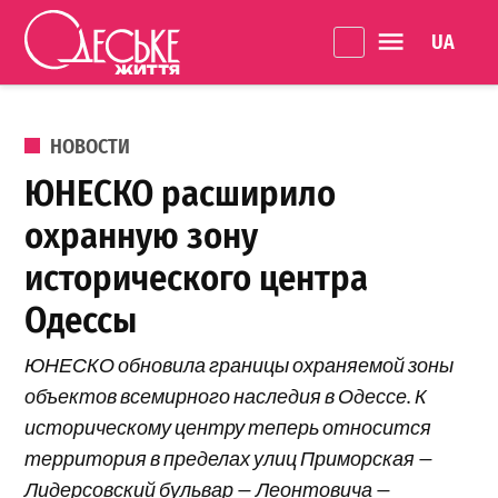
Перейти к содержанию
Language 
Одеське
життя
ОПУБЛИКОВАНО В
НОВОСТИ
ЮНЕСКО расширило
охранную зону
исторического центра
Одессы
ЮНЕСКО обновила границы охраняемой зоны
объектов всемирного наследия в Одессе. К
историческому центру теперь относится
территория в пределах улиц Приморская —
Лидерсовский бульвар — Леонтовича —