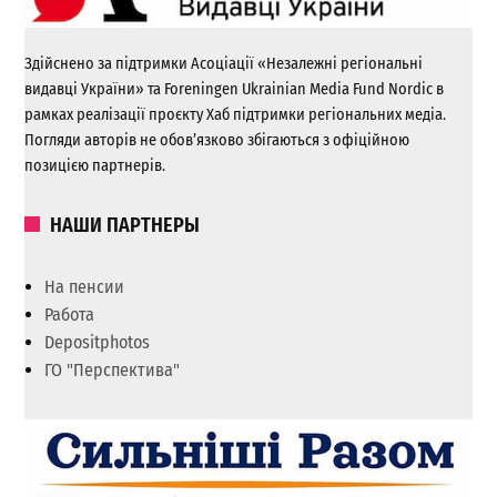
Здійснено за підтримки Асоціації «Незалежні регіональні
видавці України» та Foreningen Ukrainian Media Fund Nordic в
рамках реалізації проєкту Хаб підтримки регіональних медіа.
Погляди авторів не обов’язково збігаються з офіційною
позицією партнерів.
НАШИ ПАРТНЕРЫ
На пенсии
Работа
Depositphotos
ГО "Перспектива"