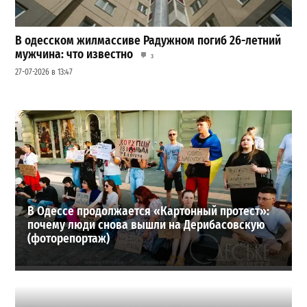
В одесском жилмассиве Радужном погиб 26-летний
мужчина: что известно
3
27-07-2026 в 13:47
Шезлонги, бунгало и VIP-зоны: сколько придется
заплатить за отдых в Аркадии
3
21-07-2026 в 19:23
ВИБОР РЕДАКЦИИ
В Одессе продолжается «Картонный протест»:
почему люди снова вышли на Дерибасовскую
(фоторепортаж)