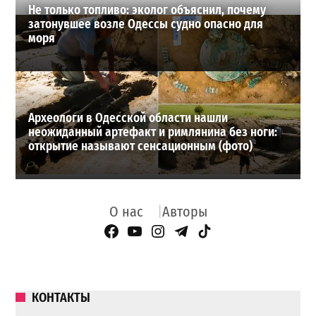
Не только топливо: эколог объяснил, почему
затонувшее возле Одессы судно опасно для
моря
Археологи в Одесской области нашли
неожиданный артефакт и римлянина без ноги:
открытие называют сенсационным (фото)
О нас
Авторы
Facebook Page
YouTube
Instagram
Telegram
TikTok
КОНТАКТЫ