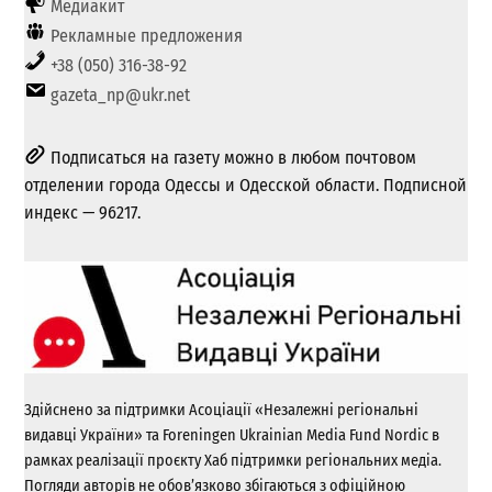
Медиакит
Рекламные предложения
+38 (050) 316-38-92
gazeta_np@ukr.net
Подписаться на газету можно в любом почтовом
отделении города Одессы и Одесской области. Подписной
индекс — 96217.
Здійснено за підтримки Асоціації «Незалежні регіональні
видавці України» та Foreningen Ukrainian Media Fund Nordic в
рамках реалізації проєкту Хаб підтримки регіональних медіа.
Погляди авторів не обов’язково збігаються з офіційною