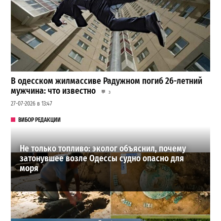
В одесском жилмассиве Радужном погиб 26-летний
мужчина: что известно
3
27-07-2026 в 13:47
ВИБОР РЕДАКЦИИ
Не только топливо: эколог объяснил, почему
затонувшее возле Одессы судно опасно для
моря