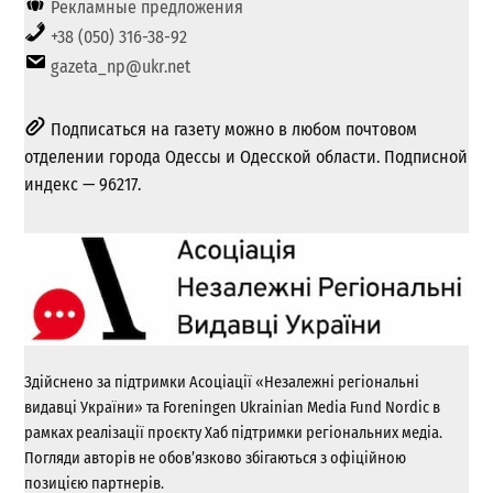
Рекламные предложения
+38 (050) 316-38-92
gazeta_np@ukr.net
Подписаться на газету можно в любом почтовом
отделении города Одессы и Одесской области. Подписной
индекс — 96217.
Здійснено за підтримки Асоціації «Незалежні регіональні
видавці України» та Foreningen Ukrainian Media Fund Nordic в
рамках реалізації проєкту Хаб підтримки регіональних медіа.
Погляди авторів не обов’язково збігаються з офіційною
позицією партнерів.