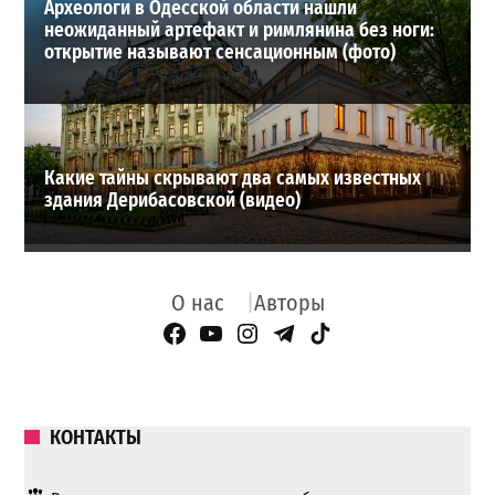
Археологи в Одесской области нашли
неожиданный артефакт и римлянина без ноги:
открытие называют сенсационным (фото)
Какие тайны скрывают два самых известных
здания Дерибасовской (видео)
О нас
Авторы
Facebook Page
YouTube
Instagram
Telegram
TikTok
КОНТАКТЫ