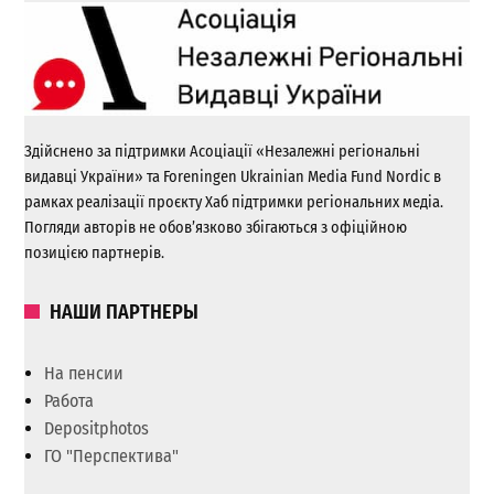
Здійснено за підтримки Асоціації «Незалежні регіональні
видавці України» та Foreningen Ukrainian Media Fund Nordic в
рамках реалізації проєкту Хаб підтримки регіональних медіа.
Погляди авторів не обов’язково збігаються з офіційною
позицією партнерів.
НАШИ ПАРТНЕРЫ
На пенсии
Работа
Depositphotos
ГО "Перспектива"