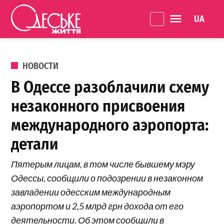
Перейти к содержанию
Language 
Одеське
життя
ОПУБЛИКОВАНО В
НОВОСТИ
В Одессе разоблачили схему
незаконного присвоения
международного аэропорта:
детали
Пятерым лицам, в том числе бывшему мэру
Одессы, сообщили о подозрении в незаконном
завладении одесским международным
аэропортом и 2,5 млрд грн дохода от его
деятельности. Об этом сообщили в