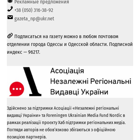
Рекламные предложения
+38 (050) 316-38-92
gazeta_np@ukr.net
Подписаться на газету можно в любом почтовом
отделении города Одессы и Одесской области. Подписной
индекс — 96217.
Здійснено за підтримки Асоціації «Незалежні регіональні
видавці України» та Foreningen Ukrainian Media Fund Nordic в
рамках реалізації проєкту Хаб підтримки регіональних медіа.
Погляди авторів не обов’язково збігаються з офіційною
позицією партнерів.