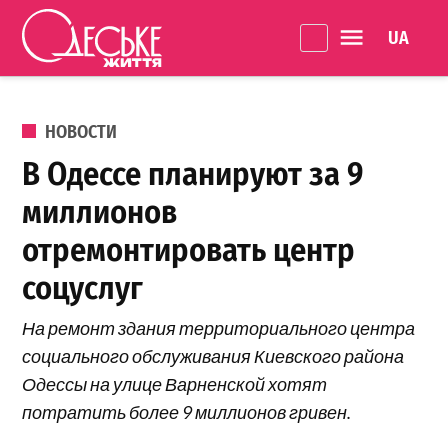
Перейти к содержанию
Language 
Одеське
життя
ОПУБЛИКОВАНО В
НОВОСТИ
В Одессе планируют за 9
миллионов
отремонтировать центр
соцуслуг
На ремонт здания территориального центра
социального обслуживания Киевского района
Одессы на улице Варненской хотят
потратить более 9 миллионов гривен.