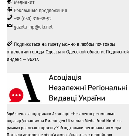
Медиакит
Рекламные предложения
+38 (050) 316-38-92
gazeta_np@ukr.net
Подписаться на газету можно в любом почтовом
отделении города Одессы и Одесской области. Подписной
индекс — 96217.
Здійснено за підтримки Асоціації «Незалежні регіональні
видавці України» та Foreningen Ukrainian Media Fund Nordic в
рамках реалізації проєкту Хаб підтримки регіональних медіа.
Погляди авторів не обов’язково збігаються з офіційною