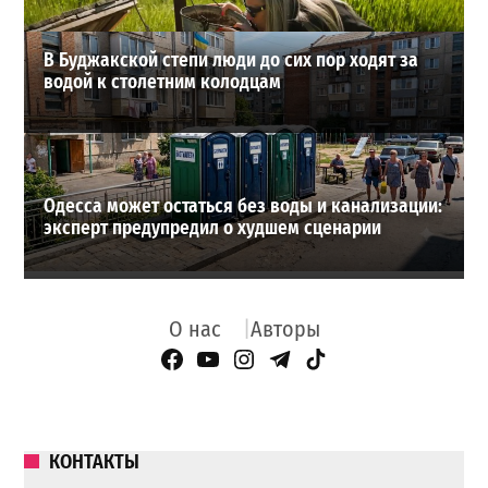
В Буджакской степи люди до сих пор ходят за
водой к столетним колодцам
Одесса может остаться без воды и канализации:
эксперт предупредил о худшем сценарии
О нас
Авторы
Facebook Page
YouTube
Instagram
Telegram
TikTok
КОНТАКТЫ