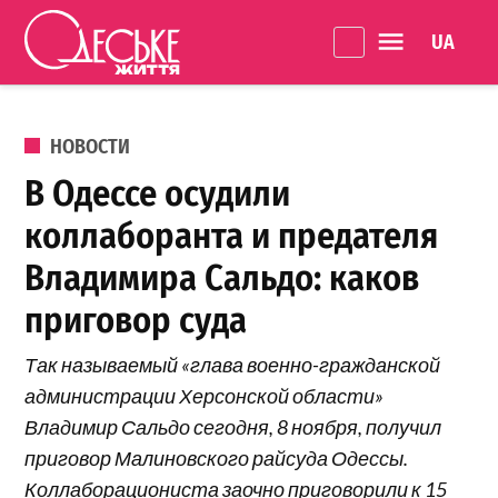
Перейти к содержанию
Language 
Одеське
життя
ОПУБЛИКОВАНО В
НОВОСТИ
В Одессе осудили
коллаборанта и предателя
Владимира Сальдо: каков
приговор суда
Так называемый «глава военно-гражданской
администрации Херсонской области»
Владимир Сальдо сегодня, 8 ноября, получил
приговор Малиновского райсуда Одессы.
Коллаборациониста заочно приговорили к 15