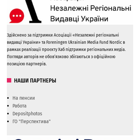
Здійснено за підтримки Асоціації «Незалежні регіональні
видавці України» та Foreningen Ukrainian Media Fund Nordic в
рамках реалізації проєкту Хаб підтримки регіональних медіа.
Погляди авторів не обов’язково збігаються з офіційною
позицією партнерів.
НАШИ ПАРТНЕРЫ
На пенсии
Работа
Depositphotos
ГО "Перспектива"