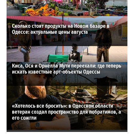
ВИБОР РЕДАКЦИИ
Сколько стоят продукты на Новом базаре в
Одессе: актуальные цены августа
Киса, Ося и Орнелла Мути переехали: где теперь
искать известные арт-объекты Одессы
«Хотелось все бросить»: в Одесской области
ветеран создал пространство для побратимов, а
его сожгли