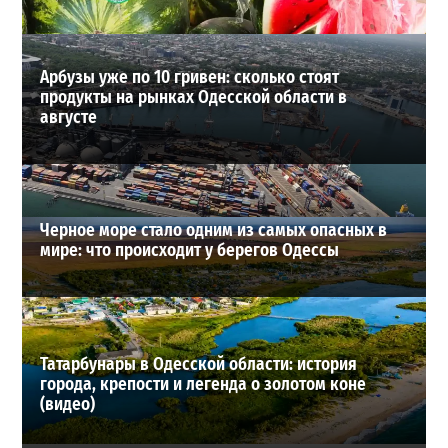
ВИБОР РЕДАКЦИИ
Арбузы уже по 10 гривен: сколько стоят
продукты на рынках Одесской области в
августе
Черное море стало одним из самых опасных в
мире: что происходит у берегов Одессы
Татарбунары в Одесской области: история
города, крепости и легенда о золотом коне
(видео)