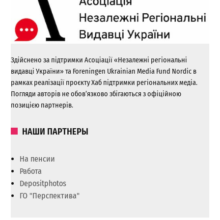
Здійснено за підтримки Асоціації «Незалежні регіональні
видавці України» та Foreningen Ukrainian Media Fund Nordic в
рамках реалізації проєкту Хаб підтримки регіональних медіа.
Погляди авторів не обов’язково збігаються з офіційною
позицією партнерів.
НАШИ ПАРТНЕРЫ
На пенсии
Работа
Depositphotos
ГО "Перспектива"