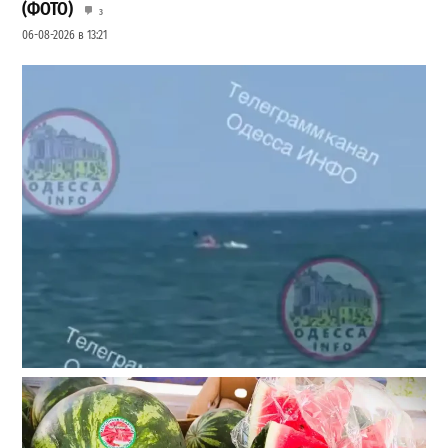
(ФОТО)
3
06-08-2026 в 13:21
Под Одессой уносит в море ребенка на матрасе и
мужчину: идет спасательная операция
2
28-07-2026 в 17:51