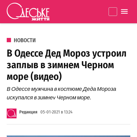
Перейти к содержанию
Одеське
La
життя
ОПУБЛИКОВАНО В
НОВОСТИ
В Одессе Дед Мороз устроил
заплыв в зимнем Черном
море (видео)
В Одессе мужчина в костюме Деда Мороза
искупался в зимнеv Черном море.
Редакция
05-01-2021 в 13:24