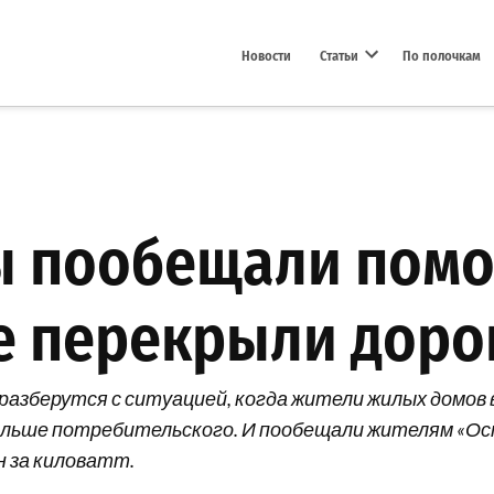
Новости
Статьи
По полочкам
Open dropdown menu
ы пообещали пом
 перекрыли дорог
 разберутся с ситуацией, когда жители жилых домов
ольше потребительского. И пообещали жителям «Ос
н за киловатт.