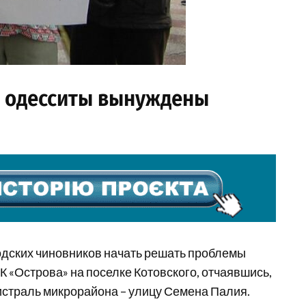
 одесситы вынуждены
одских чиновников начать решать проблемы
К «Острова» на поселке Котовского, отчаявшись,
страль микрорайона – улицу Семена Палия.