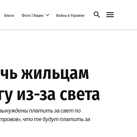
Открыть поиск
Блоги
Фото | Видео
Война в Украине
Open dropdown menu
очь жильцам
у из-за света
 вынуждены платить за свет по
тровов», что те будут платить за