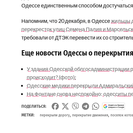
Одессе единственным способом достучаться 
Напомним, что 20 декабря, в Одессе
жильцы д
перекресток улиц Семена Палия и Марсельс
требовали от ДТЭК перевести их со строител
Еще новости Одессы о перекрытия
У здания Одесской облгосадминистрации ра
происходит? (фото)
;
Одесские медики перекрыли Адмиральский 
На Фонтане снова неспокойно: одесситы п
ПОДЕЛИТЬСЯ:
,
,
МЕТКИ:
перекрыли дорогу
перекрытие движения
поселок кото