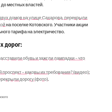
до местных властей.
вух домов на улице Сахарова, перекрыли
кой
на поселке Котовского. Участники акции
ьного тарифа на электричество.
х дорог:
сставили обувь и зажгли лампадки – что
проспект – каковы их требования? (видео)
;
ерекрыли дорогу (фото)
.
вского