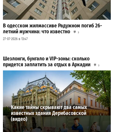
В одесском жилмассиве Радужном погиб 26-
летний мужчина: что известно
3
27-07-2026 в 13:47
Шезлонги, бунгало и VIP-зоны: сколько
придется заплатить за отдых в Аркадии
3
21-07-2026 в 19:23
ВИБОР РЕДАКЦИИ
Какие тайны скрывают два самых
известных здания Дерибасовской
(видео)