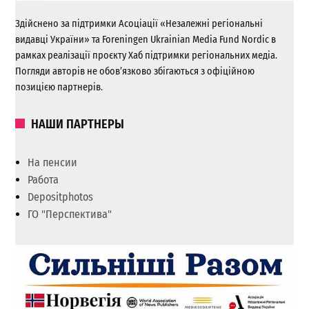
Здійснено за підтримки Асоціації «Незалежні регіональні
видавці України» та Foreningen Ukrainian Media Fund Nordic в
рамках реалізації проєкту Хаб підтримки регіональних медіа.
Погляди авторів не обов’язково збігаються з офіційною
позицією партнерів.
НАШИ ПАРТНЕРЫ
На пенсии
Работа
Depositphotos
ГО "Перспектива"