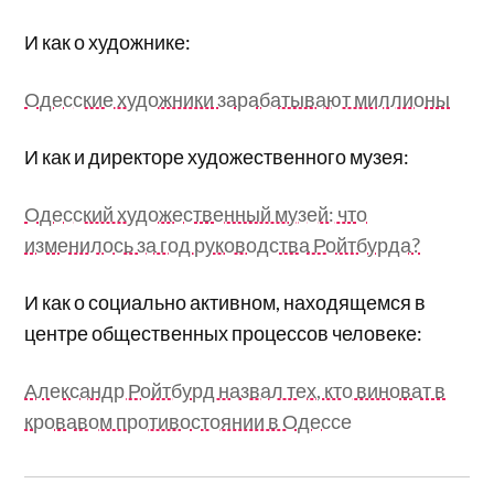
И как о художнике:
Одесские художники зарабатывают миллионы
И как и директоре художественного музея:
Одесский художественный музей: что
изменилось за год руководства Ройтбурда?
И как о социально активном, находящемся в
центре общественных процессов человеке:
Александр Ройтбурд назвал тех, кто виноват в
кровавом противостоянии в Одессе