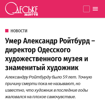
Перейти к содержанию
Одеське
La
життя
ОПУБЛИКОВАНО В
НОВОСТИ
Умер Александр Ройтбурд –
директор Одесского
художественного музея и
знаменитый художник
Александру Ройтбурду было 59 лет. Точную
причину смерти пока не называют, но
известно, что художник в последние годы
жаловался на плохое самочувствие.