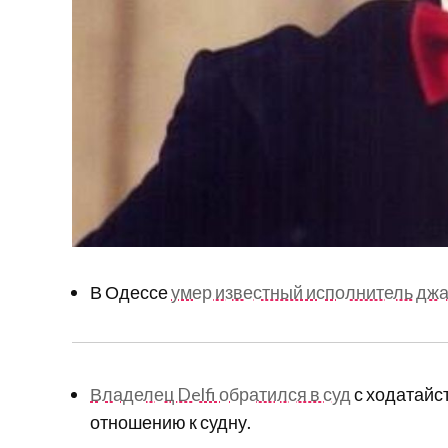
В Одессе
умер известный исполнитель дж
Владелец Delfi обратился в суд
с ходатайс
отношению к судну.