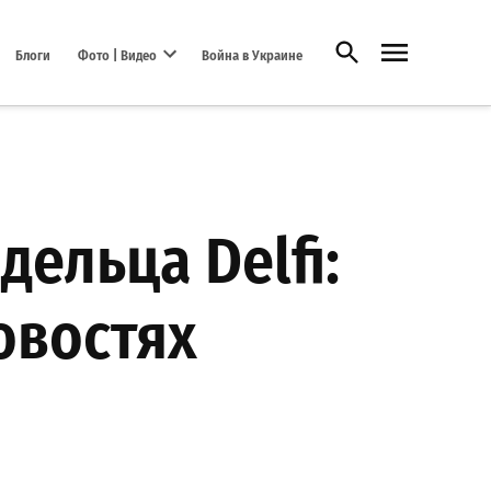
Открыть поиск
Блоги
Фото | Видео
Война в Украине
Open dropdown menu
дельца Delfi:
овостях