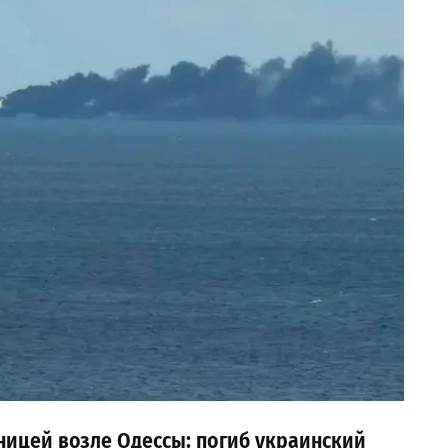
ницей возле Одессы: погиб украинский