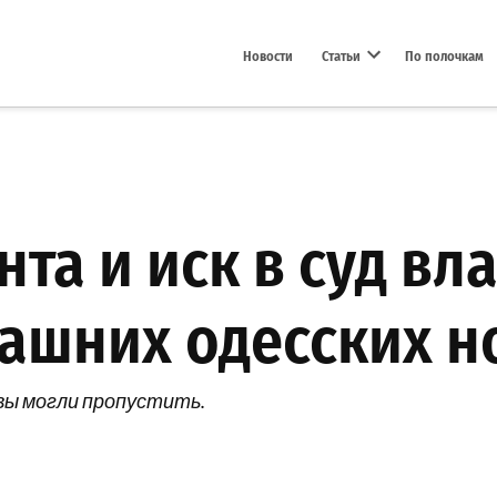
Новости
Статьи
По полочкам
Open dropdown menu
та и иск в суд вла
рашних одесских н
вы могли пропустить.