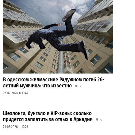
В одесском жилмассиве Радужном погиб 26-
летний мужчина: что известно
3
27-07-2026 в 13:47
Шезлонги, бунгало и VIP-зоны: сколько
придется заплатить за отдых в Аркадии
3
21-07-2026 в 19:23