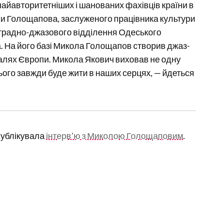
найавторитетніших і шанованих фахівців країни в
ли Голощапова, заслуженого працівника культури
естрадно-джазового відділення Одеського
а. На його базі Микола Голощапов створив джаз-
валях Європи. Микола Якович виховав не одну
ього завжди буде жити в наших серцях, — йдеться
публікувала
інтерв’ю з Миколою Голощаповим
.