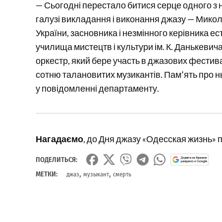
— Сьогодні перестало битися серце одного з 
галузі викладання і виконання джазу — Мико
України, засновника і незмінного керівника 
училища мистецтв і культури ім. К. Данькевич
оркестр, який бере участь в джазових фести
сотню талановитих музикантів. Пам’ять про н
у повідомленні департаменту.
Нагадаємо
, до Дня джазу «Одесская жизнь» 
ПОДЕЛИТЬСЯ:
,
,
МЕТКИ:
джаз
музыкант
смерть