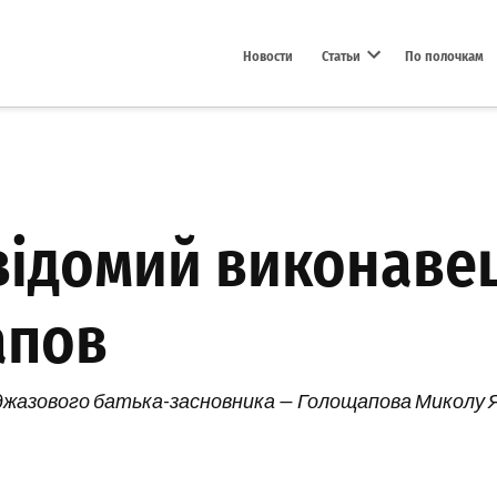
Новости
Статьи
По полочкам
Open dropdown menu
 відомий виконаве
апов
 джазового батька-засновника — Голощапова Миколу 