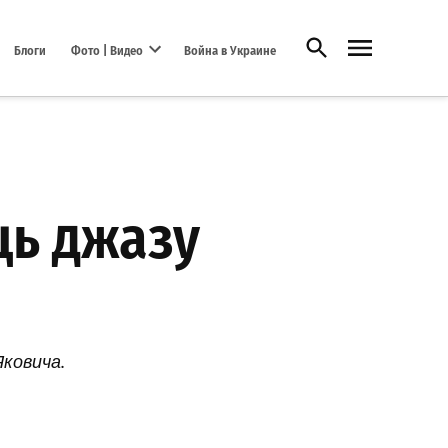
Открыть поиск
Блоги
Фото | Видео
Война в Украине
Open dropdown menu
ць джазу
Яковича.