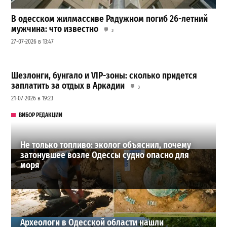
В одесском жилмассиве Радужном погиб 26-летний
мужчина: что известно
3
27-07-2026 в 13:47
Шезлонги, бунгало и VIP-зоны: сколько придется
заплатить за отдых в Аркадии
3
21-07-2026 в 19:23
ВИБОР РЕДАКЦИИ
Не только топливо: эколог объяснил, почему
затонувшее возле Одессы судно опасно для
моря
Археологи в Одесской области нашли