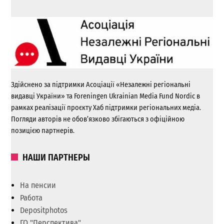
Здійснено за підтримки Асоціації «Незалежні регіональні
видавці України» та Foreningen Ukrainian Media Fund Nordic в
рамках реалізації проєкту Хаб підтримки регіональних медіа.
Погляди авторів не обов’язково збігаються з офіційною
позицією партнерів.
НАШИ ПАРТНЕРЫ
На пенсии
Работа
Depositphotos
ГО "Перспектива"