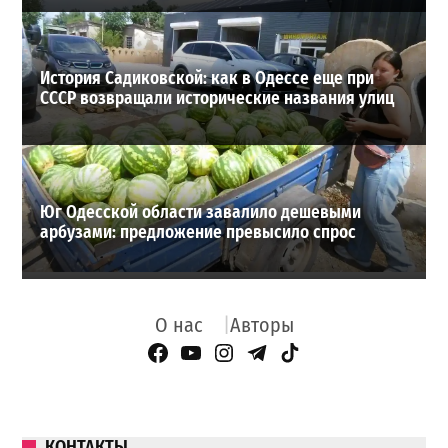
История Садиковской: как в Одессе еще при
СССР возвращали исторические названия улиц
Юг Одесской области завалило дешевыми
арбузами: предложение превысило спрос
О нас
Авторы
Facebook Page
YouTube
Instagram
Telegram
TikTok
КОНТАКТЫ