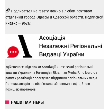
Подписаться на газету можно в любом почтовом
отделении города Одессы и Одесской области. Подписной
индекс — 96217.
Здійснено за підтримки Асоціації «Незалежні регіональні
видавці України» та Foreningen Ukrainian Media Fund Nordic в
рамках реалізації проєкту Хаб підтримки регіональних медіа.
Погляди авторів не обов’язково збігаються з офіційною
позицією партнерів.
НАШИ ПАРТНЕРЫ