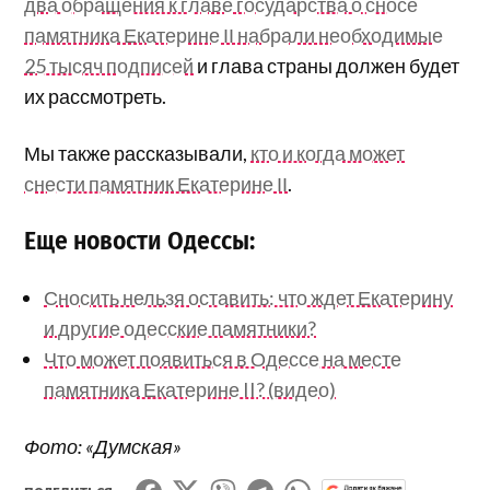
два обращения к главе государства о сносе
памятника Екатерине ІІ набрали необходимые
25 тысяч подписей
и глава страны должен будет
их рассмотреть.
Мы также рассказывали,
кто и когда может
снести памятник Екатерине ІІ
.
Еще новости Одессы:
Сносить нельзя оставить: что ждет Екатерину
и другие одесские памятники?
Что может появиться в Одессе на месте
памятника Екатерине II? (видео)
Фото: «Думская»