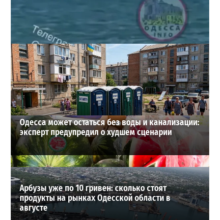
Под Одессой уносит в море ребенка на матрасе и
мужчину: идет спасательная операция
2
28-07-2026 в 17:51
ВИБОР РЕДАКЦИИ
Одесса может остаться без воды и канализации:
эксперт предупредил о худшем сценарии
Арбузы уже по 10 гривен: сколько стоят
продукты на рынках Одесской области в
августе