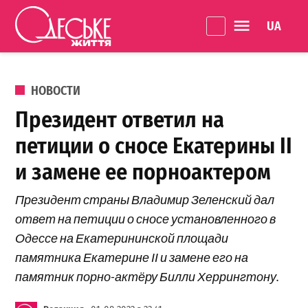
Перейти к содержанию
Language 
Одеське
життя
ОПУБЛИКОВАНО В
НОВОСТИ
Президент ответил на
петиции о сносе Екатерины ІІ
и замене ее порноактером
Президент страны Владимир Зеленский дал
ответ на петиции о сносе установленного в
Одессе на Екатерининской площади
памятника Екатерине ІІ и замене его на
памятник порно-актёру Билли Херрингтону.