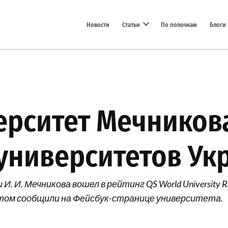
Новости
Статьи
По полочкам
Блоги
Open dropdown menu
ерситет Мечников
 университетов У
 И. Мечникова вошел в рейтинг QS World University R
этом сообщили на Фейсбук-странице университета.