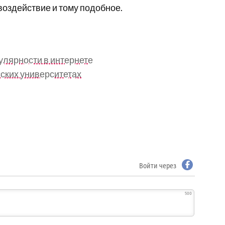
воздействие и тому подобное.
улярности в интернете
сских университетах
Войти через
500