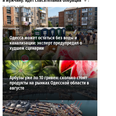
и мужчину: идет спасательная операция
2
28-07-2026 в 17:51
ВИБОР РЕДАКЦИИ
Одесса может остаться без воды и
канализации: эксперт предупредил о
худшем сценарии
Арбузы уже по 10 гривен: сколько стоят
продукты на рынках Одесской области в
августе