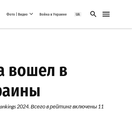
Открыть поиск
Фото | Видео
Война в Украине
UA
Open dropdown menu
а вошел в
краины
ankings 2024. Всего в рейтинг включены 11