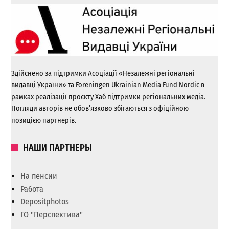
Здійснено за підтримки Асоціації «Незалежні регіональні
видавці України» та Foreningen Ukrainian Media Fund Nordic в
рамках реалізації проєкту Хаб підтримки регіональних медіа.
Погляди авторів не обов’язково збігаються з офіційною
позицією партнерів.
НАШИ ПАРТНЕРЫ
На пенсии
Работа
Depositphotos
ГО "Перспектива"