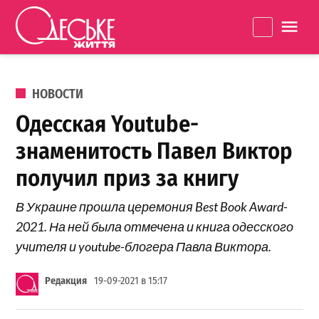
Перейти к содержанию
Одеське
La
життя
ОПУБЛИКОВАНО В
НОВОСТИ
Одесская Youtube-
знаменитость Павел Виктор
получил приз за книгу
В Украине прошла церемония Best Book Award-
2021. На ней была отмечена и книга одесского
учителя и youtube-блогера Павла Виктора.
Редакция
19-09-2021 в 15:17