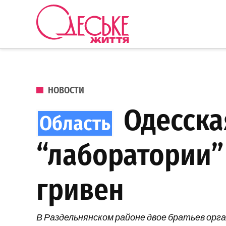
Перейти к содержанию
Одеське
життя
ОПУБЛИКОВАНО В
НОВОСТИ
Одесская
“лаборатории”
гривен
В Раздельнянском районе двое братьев орга