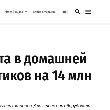
Открыть поиск
Фото | Видео
Война в Украине
UA
Open dropdown menu
ата в домашней
иков на 14 млн
ту психотропов. Для этого они оборудовали