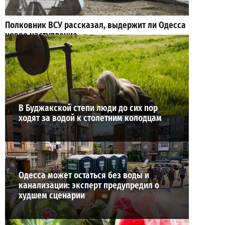
Полковник ВСУ рассказал, выдержит ли Одесса
новое наступление
2
27-07-2026 в 11:19
ВИБОР РЕДАКЦИИ
В Буджакской степи люди до сих пор
ходят за водой к столетним колодцам
Одесса может остаться без воды и
канализации: эксперт предупредил о
худшем сценарии