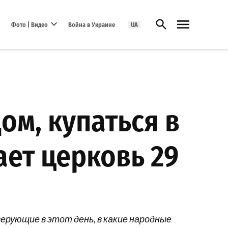
Открыть поиск
Фото | Видео
Война в Украине
UA
Open dropdown menu
ом, купаться в
ает церковь 29
ерующие в этот день, в какие народные