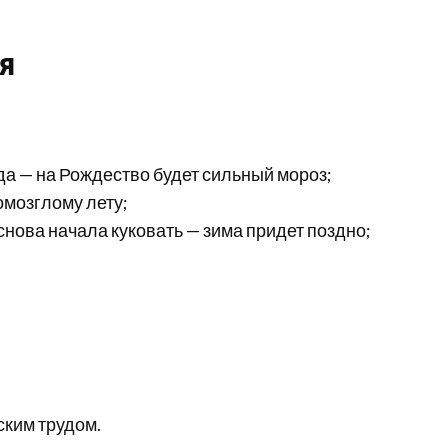
я
ода — на Рождество будет сильный мороз;
омозглому лету;
 снова начала куковать — зима придет поздно;
ким трудом.