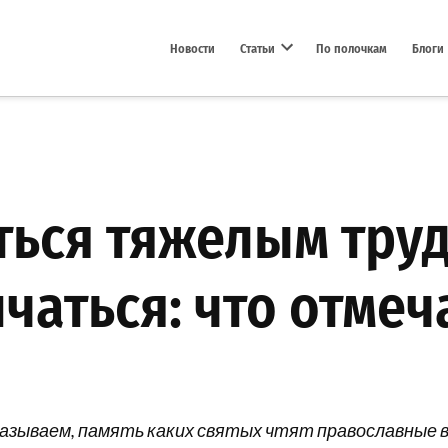
Новости
Статьи
По полочкам
Блоги
Open dropdown menu
ься тяжелым труд
чаться: что отмеч
казываем, память каких святых чтят православные в