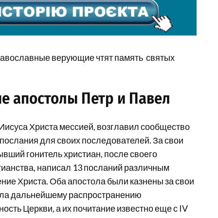
авославные верующие чтят память святых
ые апостолы Петр и Павел
 Иисуса Христа мессией, возглавил сообщество
 послания для своих последователей. За свои
ывший гонитель христиан, после своего
ианства, написал 13 посланий различным
ние Христа. Оба апостола были казнены за свои
вала дальнейшему распространению
сть Церкви, а их почитание известно еще с IV