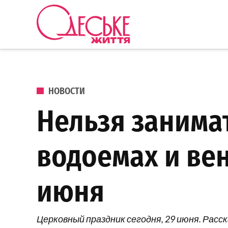
Перейти к содержанию
Одеське
життя
ОПУБЛИКОВАНО В
НОВОСТИ
Нельзя занимат
водоемах и вен
июня
Церковный праздник сегодня, 29 июня. Расс