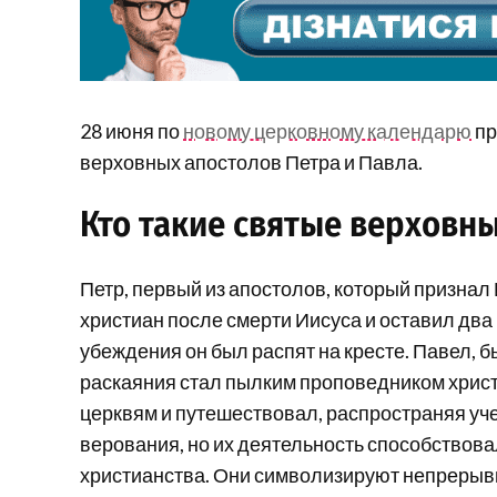
28 июня по
новому церковному календарю
пр
верховных апостолов Петра и Павла.
Кто такие святые верховн
Петр, первый из апостолов, который признал
христиан после смерти Иисуса и оставил два
убеждения он был распят на кресте. Павел, б
раскаяния стал пылким проповедником христ
церквям и путешествовал, распространяя уче
верования, но их деятельность способство
христианства. Они символизируют непрерывно