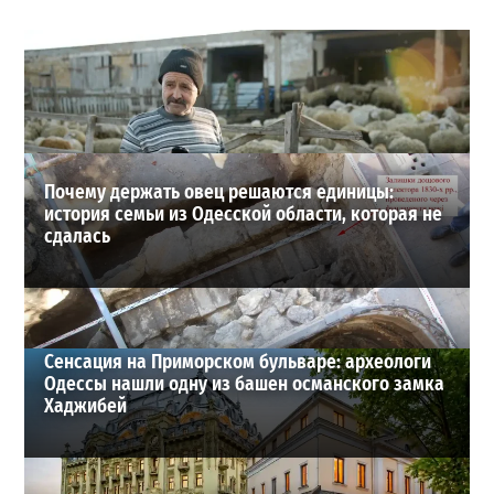
Шезлонги, бунгало и VIP-зоны: сколько придется
заплатить за отдых в Аркадии
3
21-07-2026 в 19:23
ВИБОР РЕДАКЦИИ
Почему держать овец решаются единицы:
история семьи из Одесской области, которая не
сдалась
Сенсация на Приморском бульваре: археологи
Одессы нашли одну из башен османского замка
Хаджибей