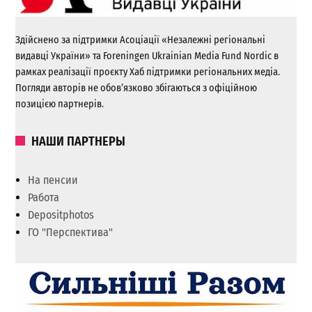
Здійснено за підтримки Асоціації «Незалежні регіональні
видавці України» та Foreningen Ukrainian Media Fund Nordic в
рамках реалізації проєкту Хаб підтримки регіональних медіа.
Погляди авторів не обов’язково збігаються з офіційною
позицією партнерів.
НАШИ ПАРТНЕРЫ
На пенсии
Работа
Depositphotos
ГО "Перспектива"