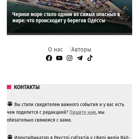
Черное море стало одним из самых опасных в
мире: что происходит у берегов Одессы
О нас
Авторы
Facebook Page
YouTube
Instagram
Telegram
TikTok
КОНТАКТЫ
Вы стали свидетелем важного события и у вас есть
чем поделится с редакцией?
Пишите нам
, мы
обязательно свяжемся с вами.
Идентификатор в Реєстрі суб'єктів у сфері медіа R40-