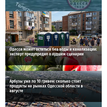
Под Одессой уносит в море ребенка на матрасе и
мужчину: идет спасательная операция
2
28-07-2026 в 17:51
ВИБОР РЕДАКЦИИ
Одесса может остаться без воды и канализации:
эксперт предупредил о худшем сценарии
Арбузы уже по 10 гривен: сколько стоят
продукты на рынках Одесской области в
августе