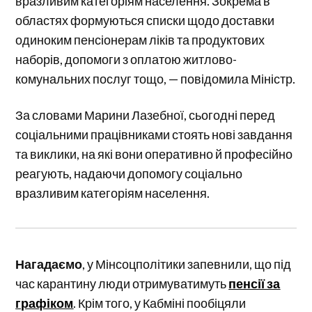
вразливим категоріям населення. Зокрема в
областях формуються списки щодо доставки
одиноким пенсіонерам ліків та продуктових
наборів, допомоги з оплатою житлово-
комунальних послуг тощо, — повідомила Міністр.
За словами Марини Лазебної, сьогодні перед
соціальними працівниками стоять нові завдання
та виклики, на які вони оперативно й професійно
реагують, надаючи допомогу соціально
вразливим категоріям населення.
Нагадаємо
, у Мінсоцполітики запевнили, що під
час карантину люди отримуватимуть
пенсії за
графіком
. Крім того, у Кабміні пообіцяли