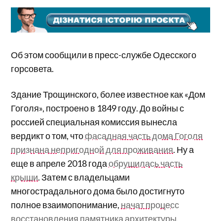
Об этом сообщили в пресс-службе Одесского
горсовета.
Здание Трощинского, более известное как «Дом
Гоголя», построено в 1849 году. До войны с
россией специальная комиссия вынесла
вердикт о том, что
фасадная часть дома Гоголя
признана непригодной для проживания
. Ну а
еще в апреле 2018 года
обрушилась часть
крыши
. Затем с владельцами
многострадального дома было достигнуто
полное взаимопонимание,
начат процесс
восстановления памятника архитектуры
.