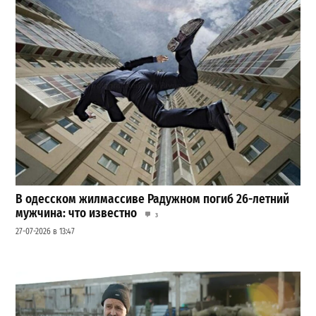
В одесском жилмассиве Радужном погиб 26-летний
мужчина: что известно
3
27-07-2026 в 13:47
Шезлонги, бунгало и VIP-зоны: сколько придется
заплатить за отдых в Аркадии
3
21-07-2026 в 19:23