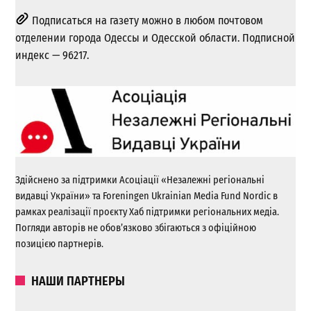
Подписаться на газету можно в любом почтовом
отделении города Одессы и Одесской области. Подписной
индекс — 96217.
Здійснено за підтримки Асоціації «Незалежні регіональні
видавці України» та Foreningen Ukrainian Media Fund Nordic в
рамках реалізації проєкту Хаб підтримки регіональних медіа.
Погляди авторів не обов’язково збігаються з офіційною
позицією партнерів.
НАШИ ПАРТНЕРЫ