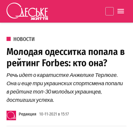
Перейти к содержанию
Одеське
La
життя
ОПУБЛИКОВАНО В
НОВОСТИ
Молодая одесситка попала в
рейтинг Forbes: кто она?
Речь идет о каратистке Анжелике Терлюге.
Она и еще три украинских спортсмена попали
в рейтинг топ-30 молодых украинцев,
достигших успеха.
Редакция
10-11-2021 в 15:17