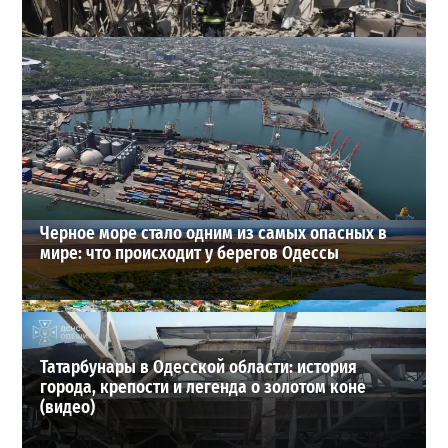
В Одессе выросло число пострадавших после атаки
реактивных дронов (фото)
2
24-07-2026 в 14:29
ВИБОР РЕДАКЦИИ
Черное море стало одним из самых опасных в
мире: что происходит у берегов Одессы
Татарбунары в Одесской области: история
города, крепости и легенда о золотом коне
(видео)