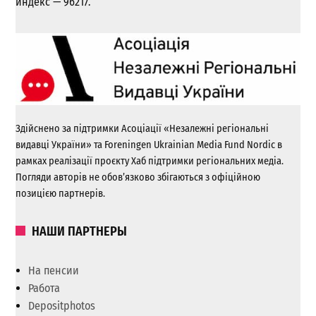
индекс — 96217.
Здійснено за підтримки Асоціації «Незалежні регіональні
видавці України» та Foreningen Ukrainian Media Fund Nordic в
рамках реалізації проєкту Хаб підтримки регіональних медіа.
Погляди авторів не обов’язково збігаються з офіційною
позицією партнерів.
НАШИ ПАРТНЕРЫ
На пенсии
Работа
Depositphotos