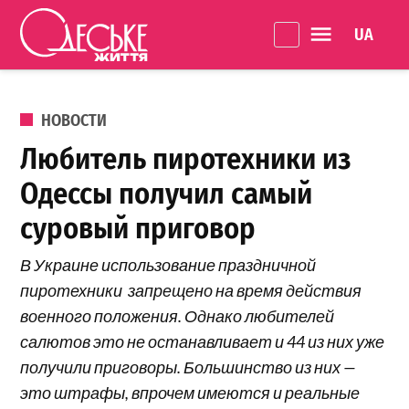
Перейти к содержанию
Language 
Одеське
життя
ОПУБЛИКОВАНО В
НОВОСТИ
Любитель пиротехники из
Одессы получил самый
суровый приговор
В Украине использование праздничной
пиротехники запрещено на время действия
военного положения. Однако любителей
салютов это не останавливает и 44 из них уже
получили приговоры. Большинство из них —
это штрафы, впрочем имеются и реальные