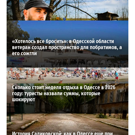
мужчину: идет спасательная операция
2
28-07-2026 в 17:51
ВИБОР РЕДАКЦИИ
«Хотелось все бросить»: в Одесской области
ветеран создал пространство для побратимов, а
его сожгли
Сколько стоит неделя отдыха в Одессе в 2026
году: туристы назвали суммы, которые
шокируют
История Садиковской: как в Одессе еще при