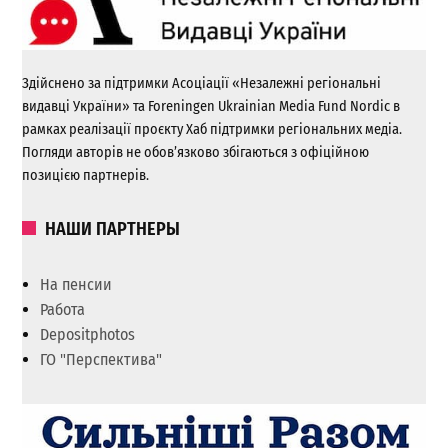
Здійснено за підтримки Асоціації «Незалежні регіональні
видавці України» та Foreningen Ukrainian Media Fund Nordic в
рамках реалізації проєкту Хаб підтримки регіональних медіа.
Погляди авторів не обов’язково збігаються з офіційною
позицією партнерів.
НАШИ ПАРТНЕРЫ
На пенсии
Работа
Depositphotos
ГО "Перспектива"