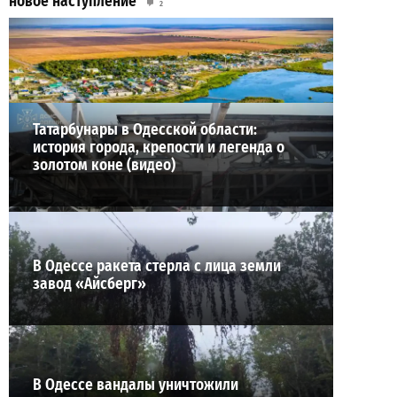
новое наступление
2
27-07-2026 в 11:19
ВИБОР РЕДАКЦИИ
Татарбунары в Одесской области:
история города, крепости и легенда о
золотом коне (видео)
В Одессе ракета стерла с лица земли
завод «Айсберг»
В Одессе вандалы уничтожили