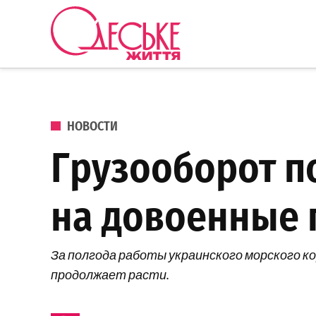
Перейти к содержанию
Одеське
життя
ОПУБЛИКОВАНО В
НОВОСТИ
Грузооборот п
на довоенные 
За полгода работы украинского морского к
продолжает расти.