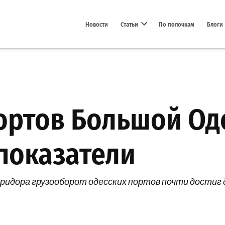
Новости
Статьи
По полочкам
Блоги
Open dropdown menu
ортов Большой Од
показатели
оридора грузооборот одесских портов почти достиг