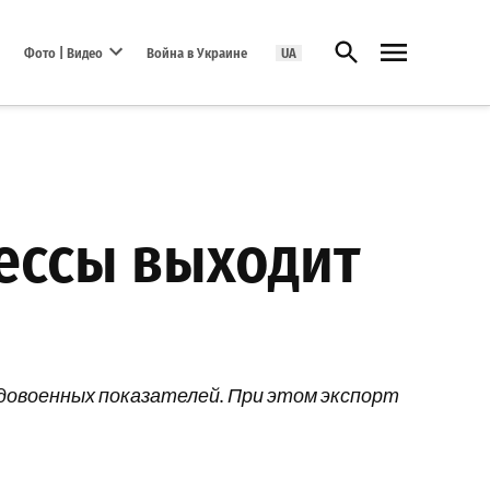
Открыть поиск
Фото | Видео
Война в Украине
UA
Open dropdown menu
ессы выходит
 довоенных показателей. При этом экспорт