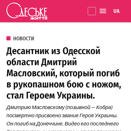
Перейти к содержанию
Language 
Одеське
життя
ОПУБЛИКОВАНО В
НОВОСТИ
Десантник из Одесской
области Дмитрий
Масловский, который погиб
в рукопашном бою с ножом,
стал Героем Украины.
Дмитрию Масловскому (позывной — Кобра)
посмертно присвоено звание Героя Украины.
Он погиб на Донеччине. Видео его последнего