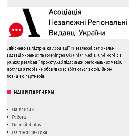
Здійснено за підтримки Асоціації «Незалежні регіональні
видавці України» та Foreningen Ukrainian Media Fund Nordic в
рамках реалізації проєкту Хаб підтримки регіональних медіа.
Погляди авторів не обов’язково збігаються з офіційною
позицією партнерів.
НАШИ ПАРТНЕРЫ
На пенсии
Работа
Depositphotos
ГО "Перспектива"