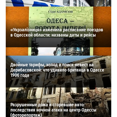
28-07-2026 в 06:47
ВИБОР РЕДАКЦИИ
«Укрзалізниця» изменила расписание поездов
в Одесской области: названы даты и рейсы
Двойные тарифы, холод и поиск невест на
Дерибасовской: что удивило британца в Одессе
1906 года
Разрушенные дома и сгоревшие авто:
последствия ночной атаки на центр Одессы
(фоторепортаж)