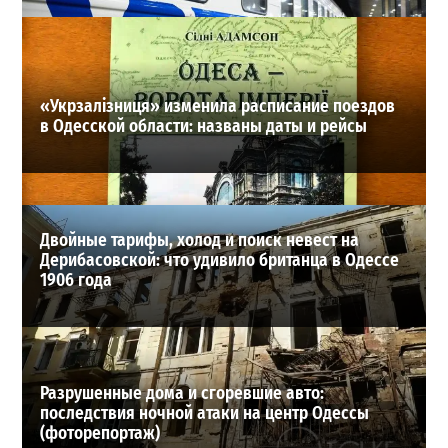
28-07-2026 в 06:47
ВИБОР РЕДАКЦИИ
«Укрзалізниця» изменила расписание поездов
в Одесской области: названы даты и рейсы
Двойные тарифы, холод и поиск невест на
Дерибасовской: что удивило британца в Одессе
1906 года
Разрушенные дома и сгоревшие авто:
последствия ночной атаки на центр Одессы
(фоторепортаж)