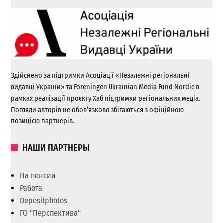
Здійснено за підтримки Асоціації «Незалежні регіональні
видавці України» та Foreningen Ukrainian Media Fund Nordic в
рамках реалізації проєкту Хаб підтримки регіональних медіа.
Погляди авторів не обов’язково збігаються з офіційною
позицією партнерів.
НАШИ ПАРТНЕРЫ
На пенсии
Работа
Depositphotos
ГО "Перспектива"