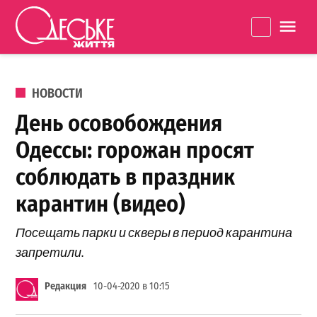
Перейти к содержанию
Одеське
La
життя
ОПУБЛИКОВАНО В
НОВОСТИ
День осовобождения
Одессы: горожан просят
соблюдать в праздник
карантин (видео)
Посещать парки и скверы в период карантина
запретили.
Редакция
10-04-2020 в 10:15