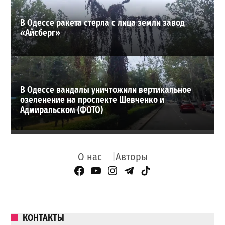
В Одессе ракета стерла с лица земли завод
«Айсберг»
В Одессе вандалы уничтожили вертикальное
озеленение на проспекте Шевченко и
Адмиральском (ФОТО)
О нас
Авторы
Facebook Page
YouTube
Instagram
Telegram
TikTok
КОНТАКТЫ