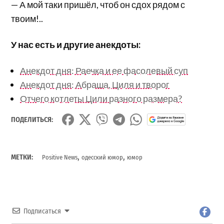
— А мой таки пришёл, чтоб он сдох рядом с
твоим!..
У нас есть и другие анекдоты:
Анекдот дня: Раечка и ее фасолевый суп
Анекдот дня: Абраша, Циля и творог
Отчего котлеты Цили разного размера?
ПОДЕЛИТЬСЯ:
,
,
МЕТКИ:
Positive News
одесский юмор
юмор
Подписаться