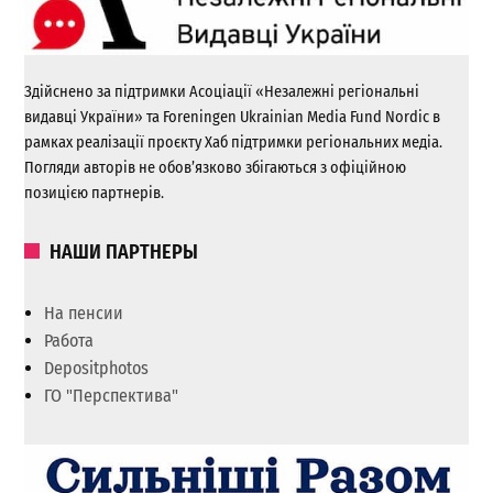
Здійснено за підтримки Асоціації «Незалежні регіональні
видавці України» та Foreningen Ukrainian Media Fund Nordic в
рамках реалізації проєкту Хаб підтримки регіональних медіа.
Погляди авторів не обов’язково збігаються з офіційною
позицією партнерів.
НАШИ ПАРТНЕРЫ
На пенсии
Работа
Depositphotos
ГО "Перспектива"