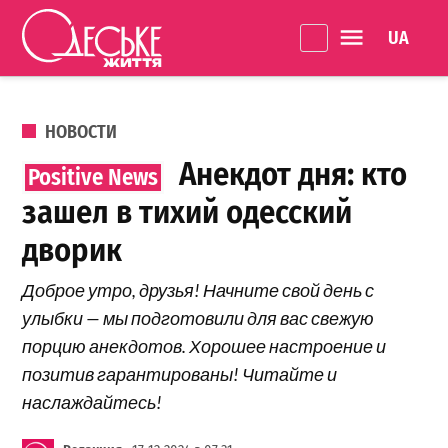
Перейти к содержанию
Language 
Одеське
життя
ОПУБЛИКОВАНО В
НОВОСТИ
Анекдот дня: кто
зашел в тихий одесский
дворик
Доброе утро, друзья! Начните свой день с
улыбки — мы подготовили для вас свежую
порцию анекдотов. Хорошее настроение и
позитив гарантированы! Читайте и
наслаждайтесь!