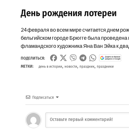
День рождения лотереи
24 февраля
во всем мире считается днем рож
бельгийском городе Брюгге была проведена 
фламандского художника Яна Ван Эйка к два
ПОДЕЛИТЬСЯ:
,
,
,
МЕТКИ:
день в истории
новости
праздник
праздники
Подписаться