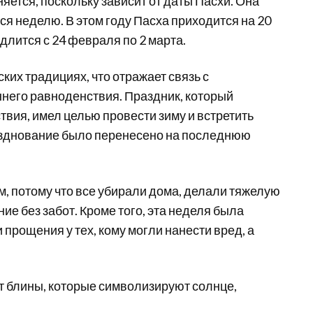
ется, поскольку зависит от даты Пасхи. Она
тся неделю. В этом году Пасха приходится на 20
лится с 24 февраля по 2 марта.
ких традициях, что отражает связь с
него равноденствия. Праздник, который
вия, имел целью провести зиму и встретить
разднование было перенесено на последнюю
, потому что все убирали дома, делали тяжелую
ие без забот. Кроме того, эта неделя была
рощения у тех, кому могли нанести вред, а
т блины, которые символизируют солнце,