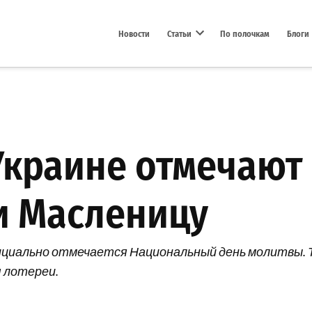
Новости
Статьи
По полочкам
Блоги
Open dropdown menu
 Украине отмечаю
и Масленицу
фициально отмечается Национальный день молитвы.
я лотереи.