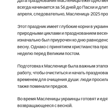
Дата празднования Масленицы ежегодно меня
всегда начинается за 56 дней до Пасхи и дли
апреля, следовательно, Масленица-2025 прод
Этот праздник имеет глубокие корни в украинс
природными циклами и празднованием весен
изначально был приурочен ко дню равноденст
весну. Однако с принятием христианства п
неделю перед Великим постом.
Подготовка к Масленице была важным этапом
работу, чтобы очиститься и начать празднован
временем для очищения души: люди просили п
также поминали предков.
Во время Масленицы украинцы готовят и едя
возвращающееся с весной.