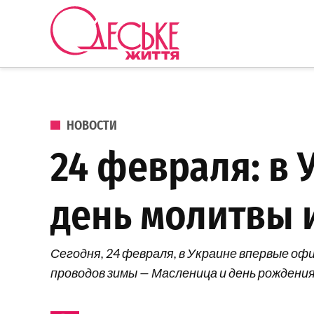
Перейти к содержанию
Одеське
життя
ОПУБЛИКОВАНО В
НОВОСТИ
24 февраля: в
день молитвы 
Сегодня, 24 февраля, в Украине впервые о
проводов зимы — Масленица и день рождени