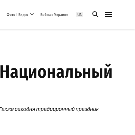
Открыть поиск
Фото | Видео
Война в Украине
UA
Open dropdown menu
т Национальный
 Также сегодня традиционный праздник