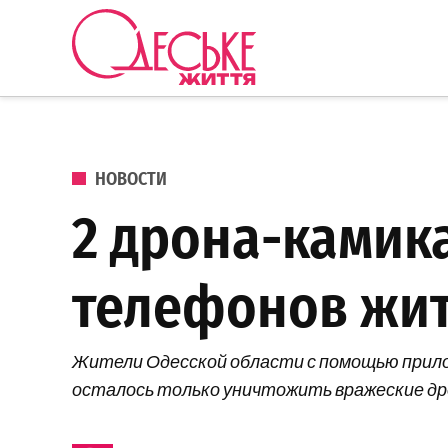
Перейти к содержанию
Одеське
життя
ОПУБЛИКОВАНО В
НОВОСТИ
2 дрона-камик
телефонов жит
Жители Одесской области с помощью прило
осталось только уничтожить вражеские др