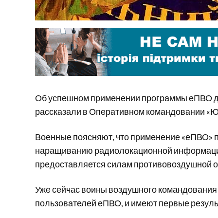
Об успешном применении программы еПВО дл
рассказали в Оперативном командовании «Ю
Военные поясняют, что применение «еПВО» п
наращиванию радиолокационной информации
предоставляется силам противовоздушной о
Уже сейчас воины воздушного командования
пользователей еПВО, и имеют первые резуль