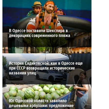
27-07-2026 в 11:19
ВИБОР РЕДАКЦИИ
В Одессе поставили Шекспира в
декорациях современного пляжа
История Садиковской: как в Одессе еще
при СССР возвращали исторические
названия улиц
Юг Одесской области завалило
дешевыми арбузами: предложение