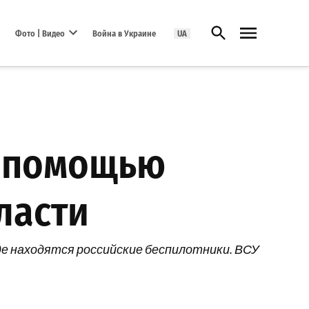
Открыть поиск
Фото | Видео
Война в Украине
UA
Open dropdown menu
с помощью
ласти
е находятся российские беспилотники. ВСУ