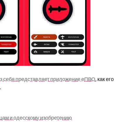
из себя представляет приложение еПВО
, как его
.
цам и одесскому изобретению