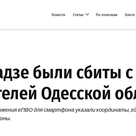
Новости
Статьи
По полочкам
Блоги
Open dropdown menu
адзе были сбиты 
елей Одесской об
жения еПВО для смартфона указали координаты, гд
оны.