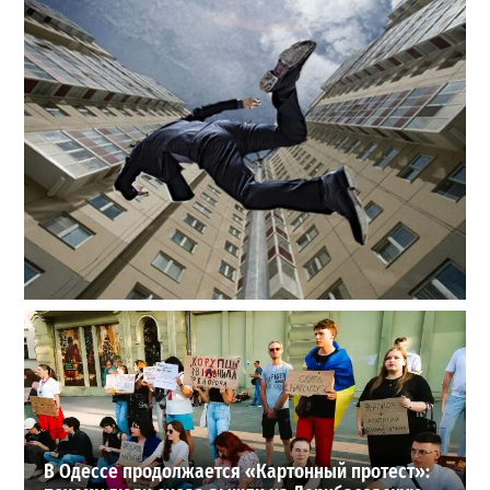
В одесском жилмассиве Радужном погиб 26-летний
мужчина: что известно
3
27-07-2026 в 13:47
ВИБОР РЕДАКЦИИ
В Одессе продолжается «Картонный протест»: