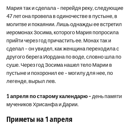
Мария так и сделала – перейдя реку, следующие
47 лет она провела в одиночестве в пустыне, в
молитве и покаянии. Лишь однажды ее встретил
иеромонах Зосима, которого Мария попросила
прийти через год причастить ее. Монах так и
сделал – он увидел, как женщина переходила с
другого берега Иордана по воде, словно шла по
суше. Через год Зосима нашел тело Марии в
пустыне и похоронил ее – могилу для нее, по
легенде, вырыл лев.
1 апреля по старому календарю –
день памяти
мучеников Хрисанфа и Дарии.
Приметы на 1 апреля