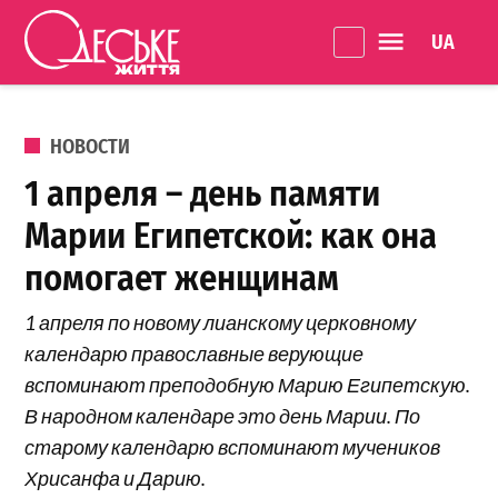
Перейти к содержанию
Language 
Одеське
життя
ОПУБЛИКОВАНО В
НОВОСТИ
1 апреля – день памяти
Марии Египетской: как она
помогает женщинам
1 апреля по новому лианскому церковному
календарю православные верующие
вспоминают преподобную Марию Египетскую.
В народном календаре это день Марии. По
старому календарю вспоминают мучеников
Хрисанфа и Дарию.