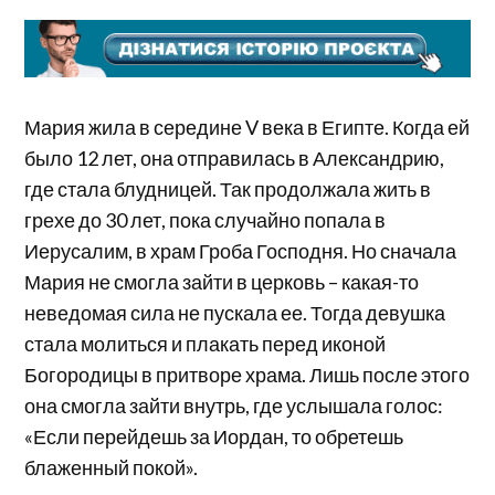
Мария жила в середине V века в Египте. Когда ей
было 12 лет, она отправилась в Александрию,
где стала блудницей. Так продолжала жить в
грехе до 30 лет, пока случайно попала в
Иерусалим, в храм Гроба Господня. Но сначала
Мария не смогла зайти в церковь – какая-то
неведомая сила не пускала ее. Тогда девушка
стала молиться и плакать перед иконой
Богородицы в притворе храма. Лишь после этого
она смогла зайти внутрь, где услышала голос:
«Если перейдешь за Иордан, то обретешь
блаженный покой».