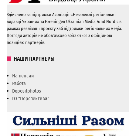
Здійснено за підтримки Асоціації «Незалежні регіональні
видавці України» та Foreningen Ukrainian Media Fund Nordic в
рамках реалізації проєкту Хаб підтримки регіональних медіа.
Погляди авторів не обов’язково збігаються з офіційною
позицією партнерів.
НАШИ ПАРТНЕРЫ
На пенсии
Работа
Depositphotos
ГО "Перспектива"