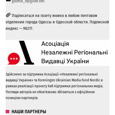
gazeta_np@ukr.net
Подписаться на газету можно в любом почтовом
отделении города Одессы и Одесской области. Подписной
индекс — 96217.
Здійснено за підтримки Асоціації «Незалежні регіональні
видавці України» та Foreningen Ukrainian Media Fund Nordic в
рамках реалізації проєкту Хаб підтримки регіональних медіа.
Погляди авторів не обов’язково збігаються з офіційною
позицією партнерів.
НАШИ ПАРТНЕРЫ