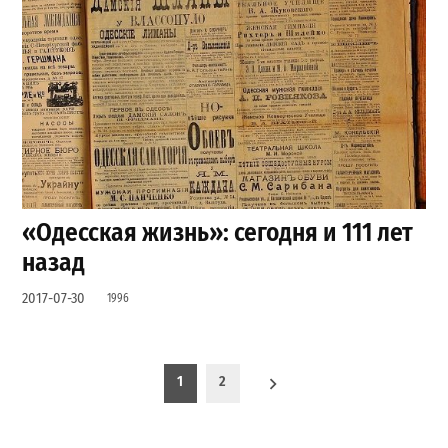
«Одесская жизнь»: сегодня и 111 лет
назад
2017-07-30
1996
Пагинация записей
1
2