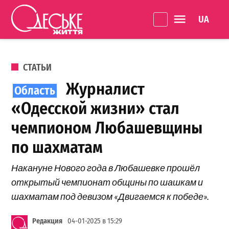
Перейти к содержанию
Language 
Одеське
життя
ОПУБЛИКОВАНО В
СТАТЬИ
Журналист
«Одесской жизни» стал
чемпионом Любашевщины
по шахматам
Накануне Нового года в Любашевке прошёл
открытый чемпионат общины по шашкам и
шахматам под девизом «Двигаемся к победе».
Редакция
04-01-2025 в 15:29