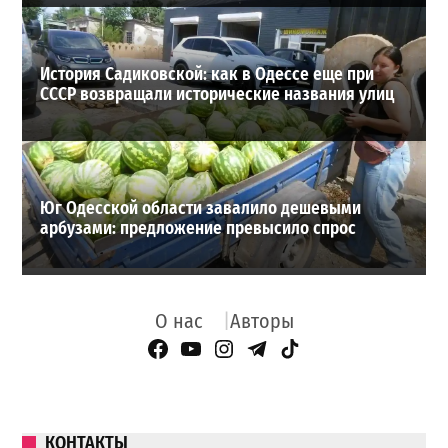
История Садиковской: как в Одессе еще при
СССР возвращали исторические названия улиц
Юг Одесской области завалило дешевыми
арбузами: предложение превысило спрос
О нас
Авторы
Facebook Page
YouTube
Instagram
Telegram
TikTok
КОНТАКТЫ