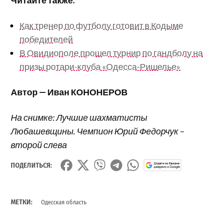
Читайте также:
Как тренер по футболу готовит в Кодыме
победителей
В Овидиополе прошел турнир по гандболу на
призы ротари-клуба «Одесса-Ришелье»
Автор — Иван КОНОНЕРОВ
На снимке: Лучшие шахматисты
Любашевщины. Чемпион Юрий Федорчук –
второй слева
ПОДЕЛИТЬСЯ:
МЕТКИ:
Одесская область