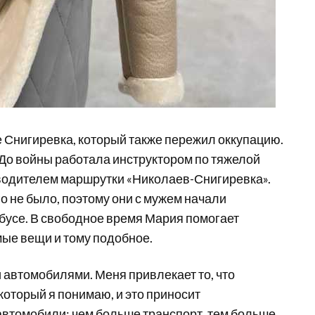
е Снигиревка, который также пережил оккупацию.
 До войны работала инструктором по тяжелой
а водителем маршрутки «Николаев-Снигиревка».
 не было, поэтому они с мужем начали
бусе. В свободное время Мария помогает
мые вещи и тому подобное.
и автомобилями. Меня привлекает то, что
оторый я понимаю, и это приносит
втомобили: чем больше транспорт, тем больше