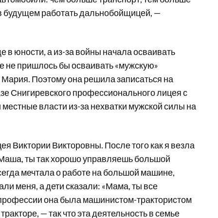
в будущем работать дальнобойщицей, —
 в юности, а из-за войны начала осваивать
не не пришлось бы осваивать «мужскую»
т Мария. Поэтому она решила записаться на
базе Снигиревского профессионального лицея с
и местные власти из-за нехватки мужской силы на
цея Виктории Викторовны. После того как я везла
 «Маша, ты так хорошо управляешь большой
всегда мечтала о работе на большой машине,
ли меня, а дети сказали: «Мама, ты все
 профессии она была машинистом-трактористом
ракторе, — так что эта деятельность в семье