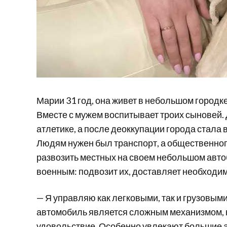
Марии 31 год, она живет в небольшом городк
Вместе с мужем воспитывает троих сыновей.
атлетике, а после деоккупации города стал
Людям нужен был транспорт, а общественного
развозить местных на своем небольшом авто
военным: подвозит их, доставляет необходи
— Я управляю как легковыми, так и грузовым
автомобиль является сложным механизмом, к
удовольствие. Особенно увлекают большие а