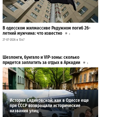
В одесском жилмассиве Радужном погиб 26-
летний мужчина: что известно
3
27-07-2026 в 13:47
Шезлонги, бунгало и VIP-зоны: сколько
придется заплатить за отдых в Аркадии
3
21-07-2026 в 19:23
ВИБОР РЕДАКЦИИ
История Садиковской: как в Одессе еще
при СССР возвращали исторические
названия улиц