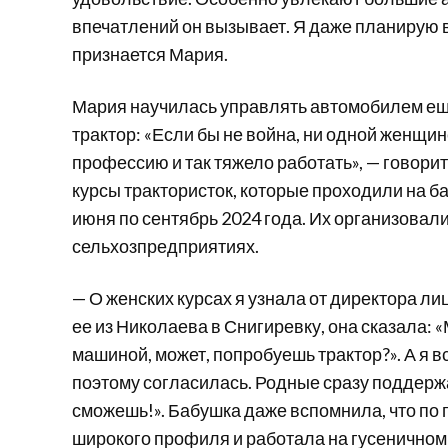
впечатлений он вызывает. Я даже планирую 
признается Мария.
Мария научилась управлять автомобилем еще
трактор: «Если бы не война, ни одной женщи
профессию и так тяжело работать», — говори
курсы трактористок, которые проходили на 
июня по сентябрь 2024 года. Их организовал
сельхозпредприятиях.
— О женских курсах я узнала от директора ли
ее из Николаева в Снигиревку, она сказала:
машиной, может, попробуешь трактор?». А я 
поэтому согласилась. Родные сразу поддержа
сможешь!». Бабушка даже вспомнила, что по
широкого профиля и работала на гусеничном т