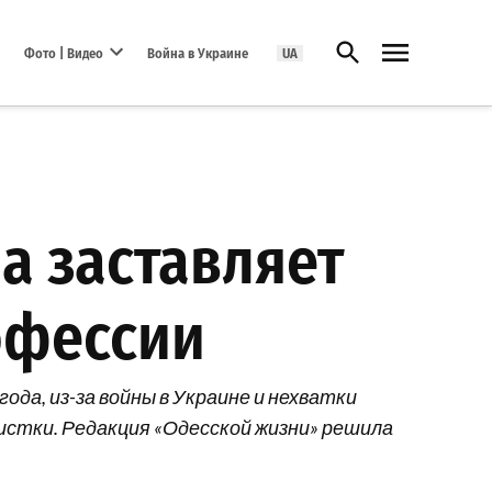
Открыть поиск
Фото | Видео
Война в Украине
UA
Open dropdown menu
а заставляет
офессии
да, из-за войны в Украине и нехватки
истки. Редакция «Одесской жизни» решила