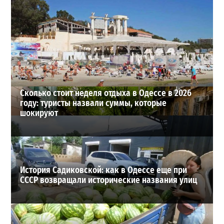
Полковник ВСУ рассказал, выдержит ли Одесса
новое наступление
2
27-07-2026 в 11:19
ВИБОР РЕДАКЦИИ
Сколько стоит неделя отдыха в Одессе в 2026
году: туристы назвали суммы, которые
шокируют
История Садиковской: как в Одессе еще при
СССР возвращали исторические названия улиц