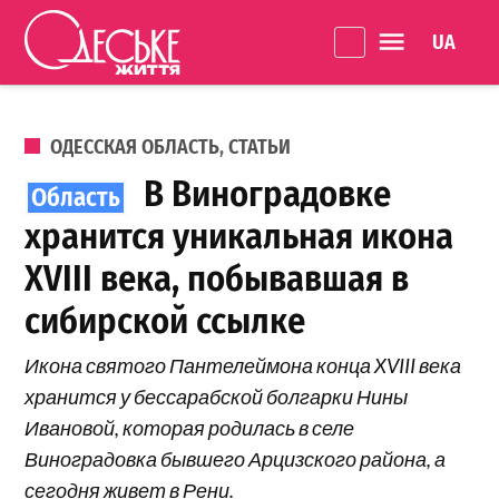
Перейти к содержанию
Language 
Одеське
життя
ОПУБЛИКОВАНО В
ОДЕССКАЯ ОБЛАСТЬ
,
СТАТЬИ
В Виноградовке
хранится уникальная икона
XVIII века, побывавшая в
сибирской ссылке
Икона святого Пантелеймона конца XVIII века
хранится у бессарабской болгарки Нины
Ивановой, которая родилась в селе
Виноградовка бывшего Арцизского района, а
сегодня живет в Рени.