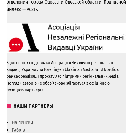
отделении города Одессы и Одесской области. Подписной
индекс — 96217.
Здійснено за підтримки Асоціації «Незалежні регіональні
видавці України» та Foreningen Ukrainian Media Fund Nordic в
рамках реалізації проєкту Хаб підтримки регіональних медіа.
Погляди авторів не обов’язково збігаються з офіційною
позицією партнерів.
НАШИ ПАРТНЕРЫ
На пенсии
Работа