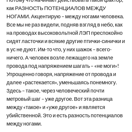
как РАЗНОСТЬ ПОТЕНЦИАЛОВ МЕЖДУ
НОГАМИ. Акцентирую – между ногами человека.
Все мы не раз видели, подняв взгляд в небо, как
на проводах высоковольтной ЛЭП преспокойно
сидят ласточки и всякие другие птички-синички и
в ус не дуют. Им-то что, у них шажок – всего-
ничего. А человек возле лежащего на земле
провода под напряжением шагать – «не моги»!
Упрощенно говоря, напряжение от провода и
далее «растекается», уменьшаясь понемногу.
Здесь – такое, через человеческий почти
метровый шаг – уже другое. Вот эта разница
между «такое» и «уже другое» и является
убийственной. Это и есть разность потенциалов
между ногами.