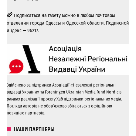
Подписаться на газету можно в любом почтовом
отделении города Одессы и Одесской области. Подписной
индекс — 96217.
Здійснено за підтримки Асоціації «Незалежні регіональні
видавці України» та Foreningen Ukrainian Media Fund Nordic в
рамках реалізації проєкту Хаб підтримки регіональних медіа.
Погляди авторів не обов’язково збігаються з офіційною
позицією партнерів.
НАШИ ПАРТНЕРЫ