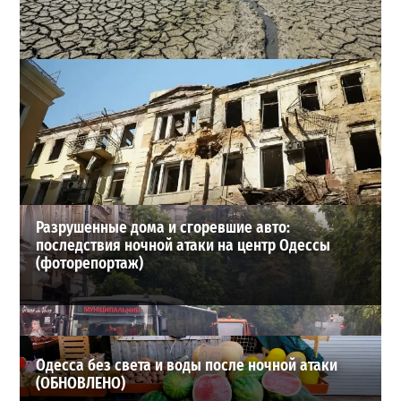
Днестр рекордно обмелел: одесситов просят срочно
экономить воду
2
29-07-2026 в 19:28
ВИБОР РЕДАКЦИИ
Разрушенные дома и сгоревшие авто:
последствия ночной атаки на центр Одессы
(фоторепортаж)
Одесса без света и воды после ночной атаки
(ОБНОВЛЕНО)