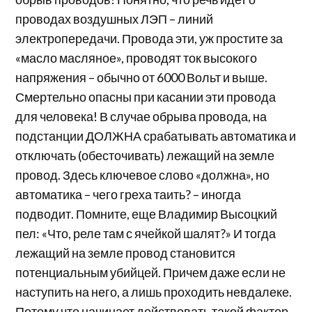
проводах воздушных ЛЭП – линий
электропередачи. Провода эти, уж простите за
«масло масляное», проводят ток высокого
напряжения – обычно от 6000 Вольт и выше.
Смертельно опасны при касании эти провода
для человека! В случае обрыва провода, на
подстанции ДОЛЖНА срабатывать автоматика и
отключать (обесточивать) лежащий на земле
провод. Здесь ключевое слово «должна», но
автоматика – чего греха таить? – иногда
подводит. Помните, еще Владимир Высоцкий
пел: «Что, реле там с ячейкой шалят?» И тогда
лежащий на земле провод становится
потенциальным убийцей. Причем даже если не
наступить на него, а лишь проходить невдалеке.
Потому что начинает действовать такой фактор,