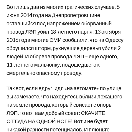
Вот лишь два из многих трагических случаев. 5
июня 2014 года на Днепропетровщине
оставшийся под напряжением оборванный
провод ЛЭП убил 18-летнего парня. 13 октября
2016 года многие СМИ сообщили, что на Одессу
обрушился шторм, рухнувшие деревья убили 2
людей. И оборвав провода ЛЭП – еще одного,
11-летнего мальчонку, подошедшего к
смертельно опасному проводу.
Так вот, если вдруг, идя «на автомате» по улице,
вы замечаете, что находитесь вблизи лежащего
на земле провода, который свисает с опоры
ЛЭП, то вот вам добрый совет: СКАЧИТЕ
ОТТУДА НА ОДНОЙ НОГЕ! Вот и не будет
никакой разности потенциалов. И плюньте