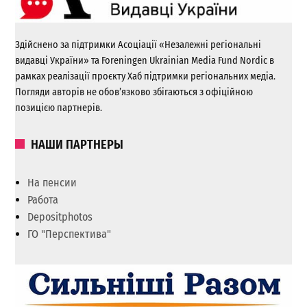
Здійснено за підтримки Асоціації «Незалежні регіональні
видавці України» та Foreningen Ukrainian Media Fund Nordic в
рамках реалізації проєкту Хаб підтримки регіональних медіа.
Погляди авторів не обов’язково збігаються з офіційною
позицією партнерів.
НАШИ ПАРТНЕРЫ
На пенсии
Работа
Depositphotos
ГО "Перспектива"