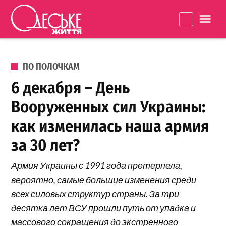
Перейти к содержанию
Одеське
La
життя
ОПУБЛИКОВАНО В
ПО ПОЛОЧКАМ
6 декабря – День
Вооруженных сил Украины:
как изменилась наша армия
за 30 лет?
Армия Украины с 1991 года претерпела,
вероятно, самые большие изменения среди
всех силовых структур страны. За три
десятка лет ВСУ прошли путь от упадка и
массового сокращения до экстренного