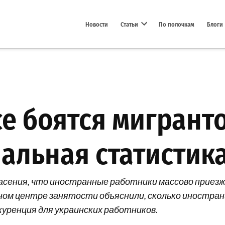
Новости
Статьи
По полочкам
Блоги
Open dropdown menu
е боятся мигранто
альная статистик
асения, что иностранные работники массово прие
ном центре занятости объяснили, сколько иностра
куренция для украинских работников.