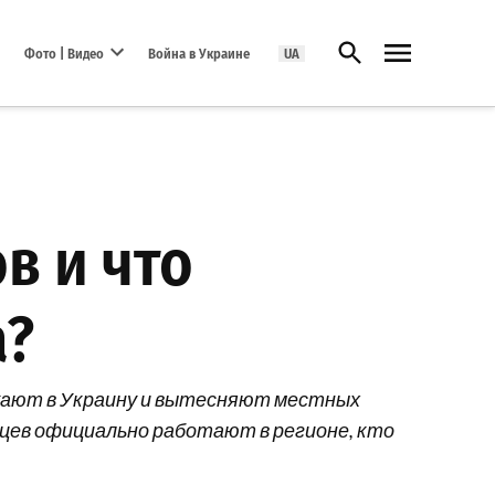
Открыть поиск
Фото | Видео
Война в Украине
UA
Open dropdown menu
в и что
а?
зжают в Украину и вытесняют местных
нцев официально работают в регионе, кто