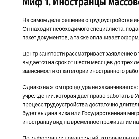
Миф 1. Иностранцы массово
На самом деле решение о трудоустройстве и
Он находит необходимого специалиста, подае
пакет документов, а также оплачивает офор
Центр занятости рассматривает заявление в
выдается на срок от шести месяцев до трех 
зависимости от категории иностранного рабо
Однако на этом процедура не заканчивается:
учреждении, которая дает право работать в У
процесс трудоустройства достаточно длитель
будет выдана виза или Государственная миг
иностранцу вид на временное проживание на
По информации предприятий, которые пытал