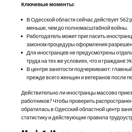
Ключевые моменты:
В Одесской области сейчас действует 562
меньше, чем до полномасштабной войны.
Работодатель может пригласить иностранц
законом процедуры оформления разрешен
Для иностранцев не предусмотрены отдель
труда на тех же условиях, что и граждане У
В центре занятости подчеркивают: главный
прежде всего женщин и ветеранов после п
Действительно ли иностранцы массово приез
работников? Чтобы проверить распростране
обратилась в Одесский областной центр за
статистику и действующие правила трудоуст