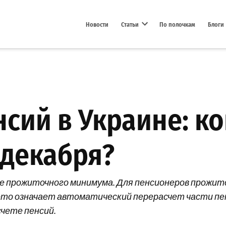
Новости
Статьи
По полочкам
Блоги
Open dropdown menu
сий в Украине: ко
 декабря?
ие прожиточного минимума. Для пенсионеров прожит
, это означает автоматический перерасчет части пе
счете пенсий.