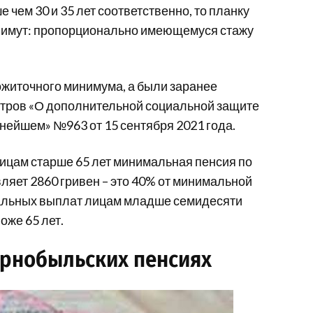
 чем 30 и 35 лет соответственно, то планку
нимут: пропорционально имеющемуся стажу
ожиточного минимума, а были заранее
тров «О дополнительной социальной защите
ьнейшем» №963 от 15 сентября 2021 года.
 лицам старше 65 лет минимальная пенсия по
вляет 2860 гривен – это 40% от минимальной
альных выплат лицам младше семидесяти
же 65 лет.
чернобыльских пенсиях