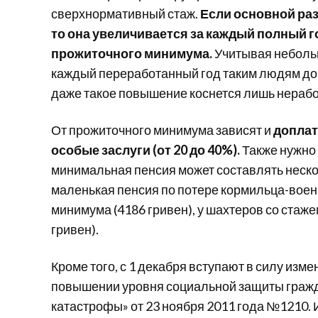
сверхнормативный стаж.
Если основной ра
то она увеличивается за каждый полный г
прожиточного минимума.
Учитывая небольш
каждый переработанный год таким людям доп
даже такое повышение коснется лишь нераб
От прожиточного минимума зависят и
доплат
особые заслуги (от 20 до 40%).
Также нужно 
минимальная пенсия может составлять неск
маленькая пенсия по потере кормильца-вое
минимума (4186 гривен), у шахтеров со стаже
гривен).
Кроме того, с 1 декабря вступают в силу из
повышении уровня социальной защиты граж
катастрофы» от 23 ноября 2011 года №1210