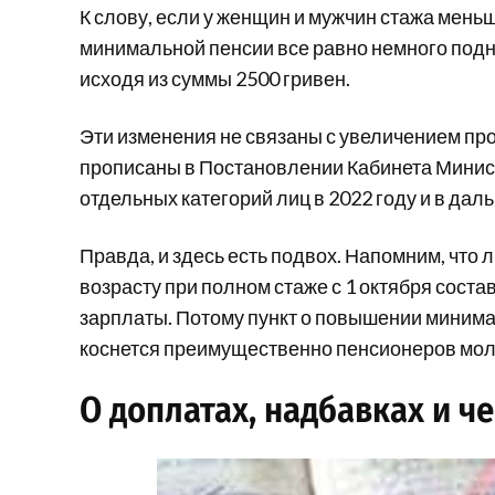
К слову, если у женщин и мужчин стажа меньше
минимальной пенсии все равно немного под
исходя из суммы 2500 гривен.
Эти изменения не связаны с увеличением пр
прописаны в Постановлении Кабинета Минис
отдельных категорий лиц в 2022 году и в дал
Правда, и здесь есть подвох. Напомним, что
возрасту при полном стаже с 1 октября соста
зарплаты. Потому пункт о повышении миним
коснется преимущественно пенсионеров моло
О доплатах, надбавках и 