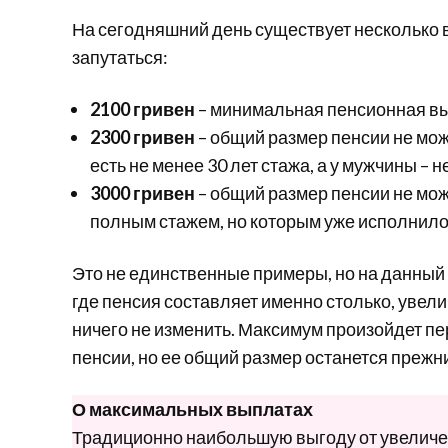
На сегодняшний день существует несколько 
запутаться:
2100 гривен
– минимальная пенсионная вып
2300 гривен
– общий размер пенсии не мож
есть не менее 30 лет стажа, а у мужчины – не
3000 гривен
– общий размер пенсии не мож
полным стажем, но которым уже исполнилось
Это не единственные примеры, но на данный
где пенсия составляет именно столько, уве
ничего не изменить. Максимум произойдет п
пенсии, но ее общий размер останется прежн
О максимальных выплатах
Традиционно наибольшую выгоду от увеличе