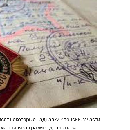
ят некоторые надбавки к пенсии. У части
ма привязан размер доплаты за