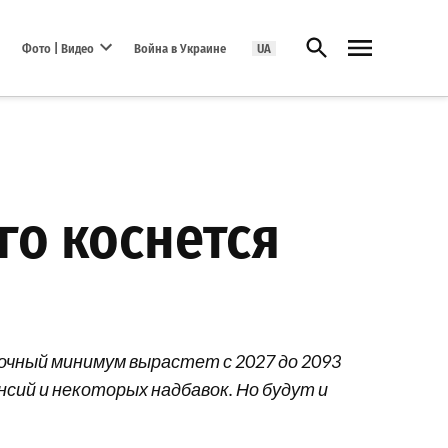
Открыть поиск
Фото | Видео
Война в Украине
UA
Open dropdown menu
го коснется
очный минимум вырастет с 2027 до 2093
нсий и некоторых надбавок. Но будут и