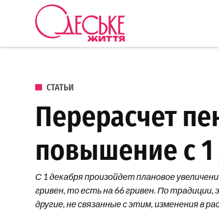
Перейти к содержанию
Одеське
життя
ОПУБЛИКОВАНО В
СТАТЬИ
Перерасчет пен
повышение с 1
С 1 декабря произойдет плановое увеличен
гривен, то есть на 66 гривен. По традиции
другие, не связанные с этим, изменения в ра