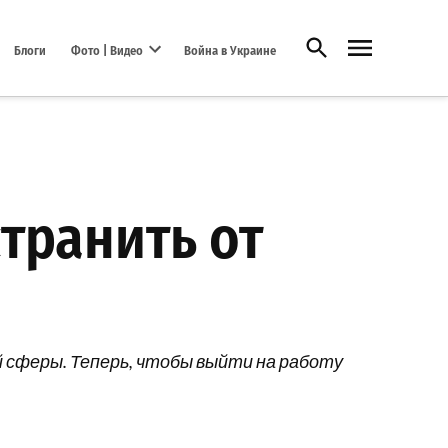
Открыть поиск
Блоги
Фото | Видео
Война в Украине
Open dropdown menu
странить от
й сферы. Теперь, чтобы выйти на работу