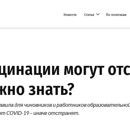
Новости
Статьи
По полочкам
Open dropdown menu
кцинации могут от
жно знать?
правила для чиновников и работников образовательно
от COVID-19 – иначе отстранят.