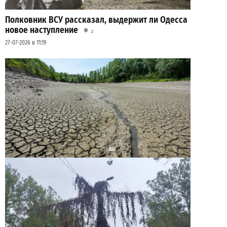
Полковник ВСУ рассказал, выдержит ли Одесса
новое наступление
2
27-07-2026 в 11:19
Днестр рекордно обмелел: одесситов просят
срочно экономить воду
2
29-07-2026 в 19:28
ВИБОР РЕДАКЦИИ